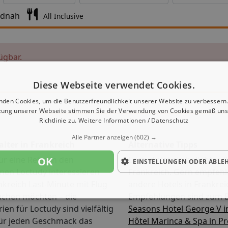
ndnah
All Inclusive
ügbar.
Diese Webseite verwendet Cookies.
nden Cookies, um die Benutzerfreundlichkeit unserer Website zu verbessern.
zung unserer Webseite stimmen Sie der Verwendung von Cookies gemäß uns
Richtlinie zu.
Weitere Informationen / Datenschutz
Alle Partner anzeigen
(602) →
alter in Frankreich
Alternative Tipps
OK
ür eine Reise in den
Loctudy ist ein beliebtes R
EINSTELLUNGEN ODER ABLE
en Loctudy interessieren
Frankreich. Gern empfehl
nkreich Last-Minute mit Flug
andere Hotels in Frankrei
uchen möchten – die
Empfehlungen sind zum B
ien für Loctudy sind vielfältig
Seasons Hotel George V i
für jeden Geschmack das
Hôtel Marinca & Spa in P