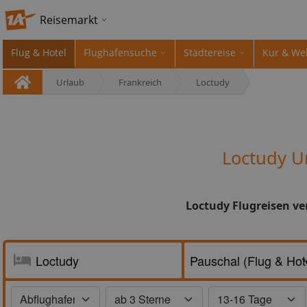
Reisemarkt
Flug & Hotel
Flughafensuche
Städtereise
Kur & We
Urlaub
Frankreich
Loctudy
Loctudy U
Loctudy Flugreisen ve