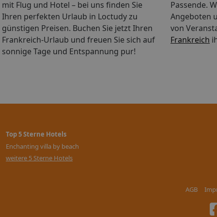
mit Flug und Hotel – bei uns finden Sie
Passende. Wä
Ihren perfekten Urlaub in Loctudy zu
Angeboten u
günstigen Preisen. Buchen Sie jetzt Ihren
von Veranst
Frankreich-Urlaub und freuen Sie sich auf
Frankreich
i
sonnige Tage und Entspannung pur!
Top 5 Sterne Hotels
Enchanting villa by beach
weitere 5 Sterne Hotels
AGB
Imp