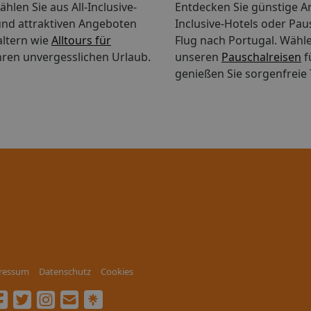
hlen Sie aus All-Inclusive-
Entdecken Sie günstige An
nd attraktiven Angeboten
Inclusive-Hotels oder Pau
altern wie
Alltours für
Flug nach Portugal.
Wähle
hren unvergesslichen Urlaub.
unseren
Pauschalreisen
f
genießen Sie sorgenfreie 
ressum
Datenschutz
Cookies