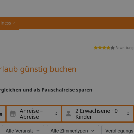
llness
Bewertung
rlaub günstig buchen
rgleichen und als Pauschalreise sparen
Anreise
2 Erwachsene
·
0
Abreise
Kinder