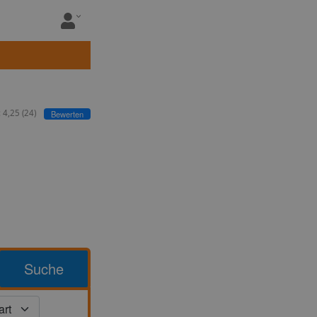
:
4,25
(
24
)
Bewerten
Suche