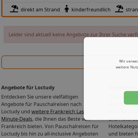
direkt am Strand
kinderfreundlich
stra
Leider sind aktuell keine Angebote zur Ihrer Suche verf
Wir verwe
weitere Nut
Angebote für Loctudy
Top Veranst
Entdecken Sie unsere vielfältigen
Ob Sie sich f
Angebote für Pauschalreisen nach
wunderschön
Loctudy und
weitere Frankreich Last-
oder für Fra
Minute-Deals
, die Ihnen das Beste von
und Hotel b
Frankreich bieten. Von Pauschalreisen für
Hotelkategor
Loctudy bis hin zu all-inclusive Angeboten
und bieten 