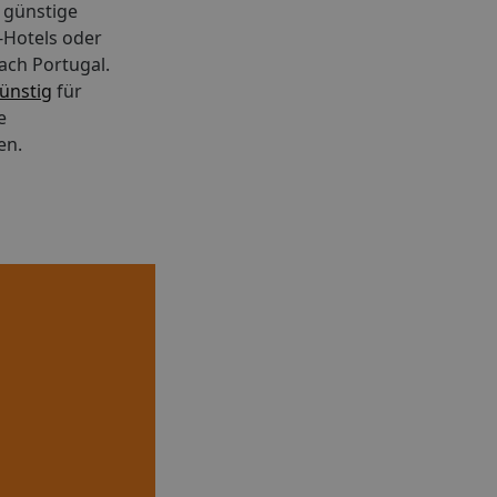
e günstige
e-Hotels oder
ach Portugal.
günstig
für
e
en.