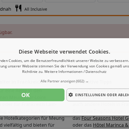
ndnah
All Inclusive
ügbar.
Diese Webseite verwendet Cookies.
nden Cookies, um die Benutzerfreundlichkeit unserer Website zu verbessern.
zung unserer Webseite stimmen Sie der Verwendung von Cookies gemäß uns
Richtlinie zu.
Weitere Informationen / Datenschutz
Alle Partner anzeigen
(602) →
alter in Frankreich
Alternative Tipps
ür eine Reise in den
Meung Sur-Loire ist ein be
OK
EINSTELLUNGEN ODER ABLE
nen Meung Sur-Loire
in Frankreich. Gern empf
n oder für Frankreich Last-
auch andere Hotels in Fra
Flug und Hotel buchen
Konkrete Empfehlungen s
ie Hotelkategorien für Meung
das
Four Seasons Hotel Ge
d vielfältig und bieten für
oder das
Hôtel Marinca &