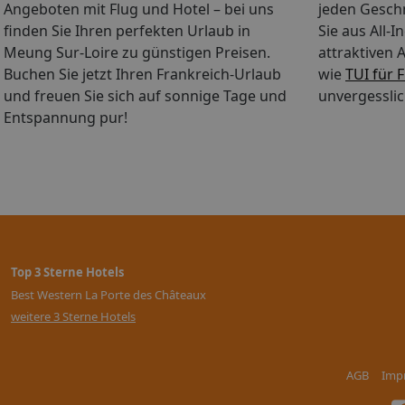
Angeboten mit Flug und Hotel – bei uns
jeden Gesch
finden Sie Ihren perfekten Urlaub in
Sie aus All-
Meung Sur-Loire zu günstigen Preisen.
attraktiven 
Buchen Sie jetzt Ihren Frankreich-Urlaub
wie
TUI für 
und freuen Sie sich auf sonnige Tage und
unvergesslic
Entspannung pur!
Top 3 Sterne Hotels
Best Western La Porte des Châteaux
weitere 3 Sterne Hotels
AGB
Imp