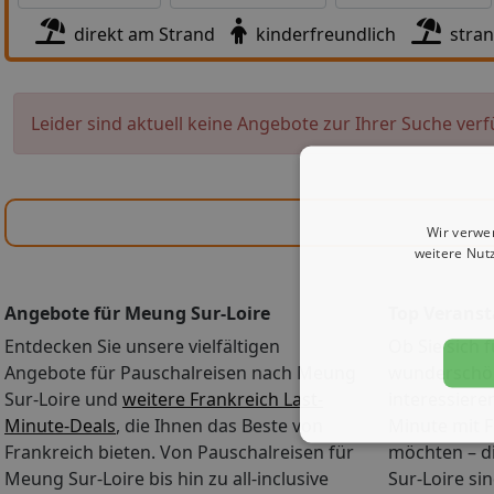
direkt am Strand
kinderfreundlich
stra
Leider sind aktuell keine Angebote zur Ihrer Suche verf
Wir verwe
weitere Nut
Angebote für Meung Sur-Loire
Top Veranst
Entdecken Sie unsere vielfältigen
Ob Sie sich f
Angebote für Pauschalreisen nach Meung
wunderschö
Sur-Loire und
weitere Frankreich Last-
interessiere
Minute-Deals
, die Ihnen das Beste von
Minute mit 
Frankreich bieten. Von Pauschalreisen für
möchten – d
Meung Sur-Loire bis hin zu all-inclusive
Sur-Loire sin