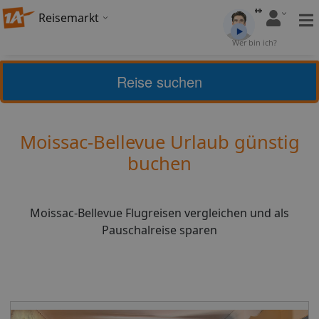
Reisemarkt
Bewertung:
4,27
Wer bin ich?
(
26
)
Bewerten
Reise suchen
Home
Urlaub
Frankreich
Moissac-Bellevue
Moissac-Bellevue Urlaub günstig
buchen
Moissac-Bellevue Flugreisen vergleichen und als
Pauschalreise sparen