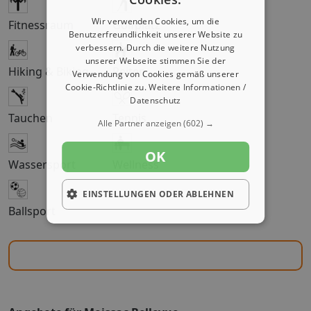
Wir verwenden Cookies, um die
Fitnessraum
Golfplatz
Benutzerfreundlichkeit unserer Website zu
verbessern. Durch die weitere Nutzung
unserer Webseite stimmen Sie der
Hiking & Biking
Reiten
Verwendung von Cookies gemäß unserer
Cookie-Richtlinie zu.
Weitere Informationen /
Datenschutz
Tauchen
Tennis
Alle Partner anzeigen
(602) →
OK
Wassersport
Wellness
EINSTELLUNGEN ODER ABLEHNEN
Ballsport