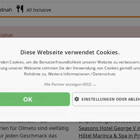
ndnah
All Inclusive
ügbar.
Diese Webseite verwendet Cookies.
nden Cookies, um die Benutzerfreundlichkeit unserer Website zu verbessern.
zung unserer Webseite stimmen Sie der Verwendung von Cookies gemäß uns
Richtlinie zu.
Weitere Informationen / Datenschutz
Alle Partner anzeigen
(602) →
alter in Frankreich
Alternative Tipps
OK
ür eine Reise in den
Olmeto ist ein beliebtes Re
EINSTELLUNGEN ODER ABLE
en Olmeto interessieren
Frankreich. Gern empfehl
nkreich Last-Minute mit Flug
andere Hotels in Frankrei
uchen möchten – die
Empfehlungen sind zum B
ien für Olmeto sind vielfältig
Seasons Hotel George V i
für jeden Geschmack das
Hôtel Marinca & Spa in P