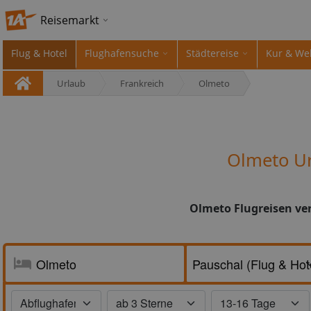
Reisemarkt
Flug & Hotel
Flughafensuche
Städtereise
Kur & We
Urlaub
Frankreich
Olmeto
Olmeto Ur
Olmeto Flugreisen ver