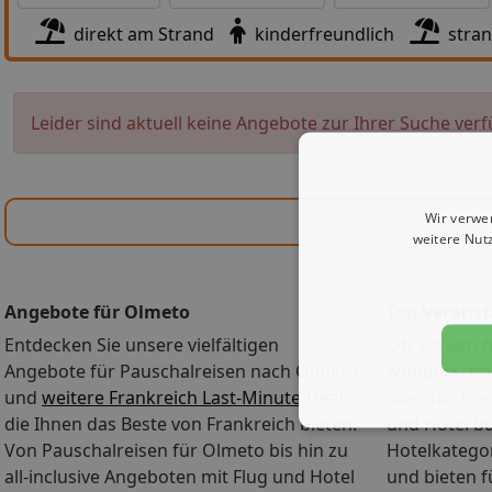
direkt am Strand
kinderfreundlich
stra
Leider sind aktuell keine Angebote zur Ihrer Suche verf
Wir verwe
weitere Nut
Angebote für Olmeto
Top Veranst
Entdecken Sie unsere vielfältigen
Ob Sie sich f
Angebote für Pauschalreisen nach Olmeto
wunderschön
und
weitere Frankreich Last-Minute-Deals
,
oder für Fra
die Ihnen das Beste von Frankreich bieten.
und Hotel b
Von Pauschalreisen für Olmeto bis hin zu
Hotelkategor
all-inclusive Angeboten mit Flug und Hotel
und bieten 