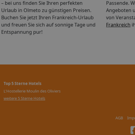
– bei uns finden Sie Ihren perfekten
Passende. Wä
Urlaub in Olmeto zu günstigen Preisen.
Angeboten u
Buchen Sie jetzt Ihren Frankreich-Urlaub
von Veranst
und freuen Sie sich auf sonnige Tage und
Frankreich
i
Entspannung pur!
Top 5 Sterne Hotels
L'Hostellerie Moulin des Oliviers
weitere 5 Sterne Hotels
AGB
Imp