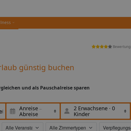
llness
Bewertung
laub günstig buchen
gleichen und als Pauschalreise sparen
Anreise
2 Erwachsene
·
0
Abreise
Kinder