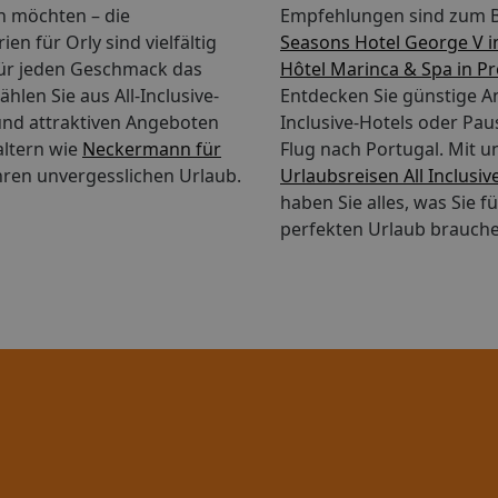
n möchten – die
Empfehlungen sind zum B
en für Orly sind vielfältig
Seasons Hotel George V i
für jeden Geschmack das
Hôtel Marinca & Spa in P
hlen Sie aus All-Inclusive-
Entdecken Sie günstige An
nd attraktiven Angeboten
Inclusive-Hotels oder Pau
altern wie
Neckermann für
Flug nach Portugal.
Mit u
hren unvergesslichen Urlaub.
Urlaubsreisen All Inclusiv
haben Sie alles, was Sie f
perfekten Urlaub brauche