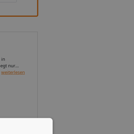
 1 King-Bett20 QuadratmeterInternet - WLAN und Internetnetzugang per Kabel Unterhaltung - Satellitenempfang Essen & Trinken - Zimmerservice (rund um die Uhr)Badezimmer - Eigenes Badezimmer mit Dusche, kostenlosen Toilettenartikeln und HaartrocknerPr
weiterlesen