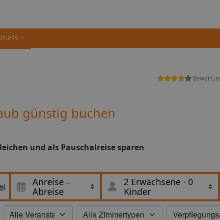
llness
Bewertun
laub günstig buchen
gleichen und als Pauschalreise sparen
Anreise
2 Erwachsene
·
0
Abreise
Kinder