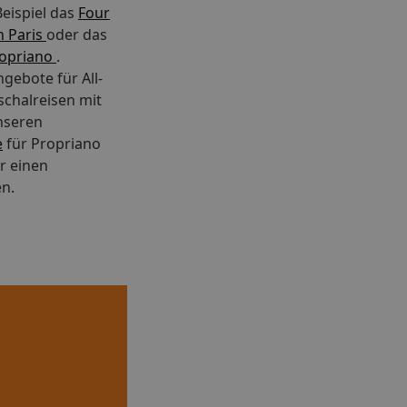
eispiel das
Four
n Paris
oder das
ropriano
.
gebote für All-
schalreisen mit
nseren
e
für Propriano
ür einen
n.