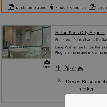
direkt am Strand
kinderfreundlich
stra
Hilton Paris Orly Airport
Frankreich Paris-Charles De Gau
Lage: Wählen Sie Hilton Paris Orly Airport in Paray Vieille-Poste für Ihren Aufenthalt, wohnen Sie in Flughafennähe und in der näheren Umgebung von Gustave Roussy. Dieses Hotel mit 4 Sternen liegt nur einige Kilometer entfernt von: Kathedrale Notre-Dame de Paris und Eiffelturm.Zimmer Fühlen Sie sich in einem der 340 klimatisierten Zimmer wie zu Hause. Satellitenempfang ist ebenso vorhanden wie ein Internetzugang per Kabel und WLAN (gegen Gebühr). Es sind eigene Badezimmer mit Duschen vorhanden, die über kostenlose Toilettenartikel und Haartrockner verfügen. Zur Austattung gehören Schreibtische und Bügeleisen/Bügelbretter; die Zimmer werden täglich sauber gemacht.Ausstattung Für Ihre Freizeit stehen Fitnesscenter (rund um die Uhr geöffnet), WLAN-Internetzugang (kostenlos) und Babysitter oder Kinderbetreuung (gegen Gebühr) zur Verfügung.Speisen Dieses Hotel beherbergt ein Restaurant mit Bar. Komfortabel ist aber auch der Zimmerservice (rund um die Uhr). Ihren Durst können Sie an der Bar/Lounge stillen. Gegen Gebühr wird täglich ein Frühstücksbuffet angeboten.Business, weitere Annehmlichkeiten Zum Angebot gehören ein rund um die Uhr geöffnetes Businesscenter, kostenlose Zeitungen in der Lobby und ein Textilreinigungsservice. Für Veranstaltungen stehen folgende Einrichtungen zur Verfügung: Konferenzraum und Tagungsräume. Der Flughafentransfer (rund um die Uhr) ist kostenlos. Verpflegung: Dieses Hotel beherbergt ein Restaurant mit Bar. Komfortabel ist aber auch der Zimmerservice (rund um die Uhr). Ihren Durst können Sie an der Bar/Lounge stillen. Gegen Gebühr wird täglich ein Frühstücksbuffet angeboten. Erholung: Dieses Hotel verfügt über folgendes Angebot: Fitnesscenter (rund um die Uhr geöffnet). In der Umgebung: Hilton Paris Orly Airport liegt in der Nähe der folgenden großen Flughäfen:Paris (ORY-Orly) - ca. 0,4 kmParis (CDG-Roissy-Charles de Gaulle) - ca. 33,9 kmDer am günstigsten gelegene Flughafen für Hilton Paris Orly Airport ist: Paris (ORY-Orly). Entfernungen entsprechen der Luftlinie vom Hotel bis zur Attraktion bzw. dem Flughafen und nicht unbedingt der Entfernung, die zurückgelegt werden muss. Entfernungen werden in Schritten von 0,1 Kilometern gerundet angegeben. Zu Beachten: Bis zu 2 Kinder bis zu 12 Jahren können im Zimmer der Eltern oder Erziehungsberechtigten kostenlos übernachten, wenn keine zusätzlichen Bettwaren angefordert werden. Info: Nationale Bewertung Die offizielle Sternebewertung für dieser Unterkunft wurde von der Französischen Zentrale für Tourismus, ATOUT France, erstellt.Wissenswertes vor der Reise Bis zu 2 Kinder bis zu 12 Jahren können im Zimmer der Eltern oder Erziehungsberechtigten kostenlos übernachten, wenn keine zusätzlichen Bettwaren angefordert werden. Gebühren Das Hotel erhebt beim Check-in/Check-out, bzw. wenn die entsprechende Leistung in Anspruch genommen wird, folgende Gebühren und Kautionen: Aufpreis für das Frühstücksbuffet: ca. 22 EUR pro Person Gebühr für WLAN im Zimmer: 15 EUR für 24 Stunden (Preise können variieren) Gebühr für Internetzugang per Kabel im Zimmer: 15 EUR für 24 Stunden (Preise können variieren) Parken ohne Parkservice: 26 EUR pro Tag Zusatzbetten sind gegen G
Karte