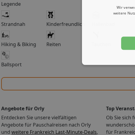
Legende
Wir verwe
weitere Nut
Strandnah
Kinderfreundlich
Hallenbad
Hiking & Biking
Reiten
Tauchen
Ballsport
Angebote für Orly
Top Veranst
Entdecken Sie unsere vielfältigen
Ob Sie sich f
Angebote für Pauschalreisen nach Orly
wunderschön
und
weitere Frankreich Last-Minute-Deals
,
für Frankrei