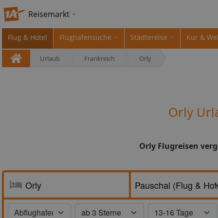
Reisemarkt
Flug & Hotel
Flughafensuche
Städtereise
Kur & We
Urlaub
Frankreich
Orly
Orly Ur
Orly Flugreisen ver