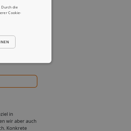
 Durch die
erer Cookie-
HNEN
ziel in
en wir aber auch
ch. Konkrete