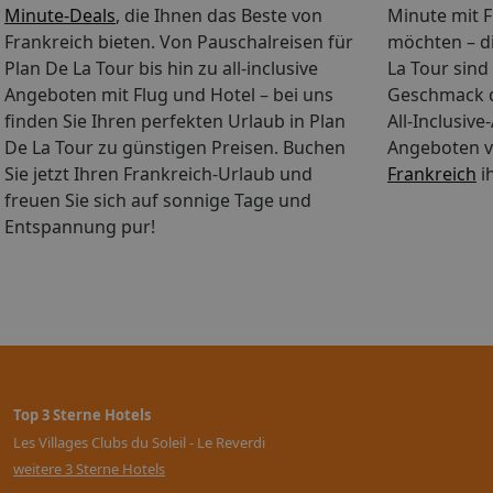
Verlangen genauere Informatio
Minute-Deals
, die Ihnen das Beste von
Minute mit 
zukommen.
Frankreich bieten. Von Pauschalreisen für
möchten – di
Plan De La Tour bis hin zu all-inclusive
La Tour sind 
Angeboten mit Flug und Hotel – bei uns
Geschmack d
finden Sie Ihren perfekten Urlaub in Plan
All-Inclusiv
De La Tour zu günstigen Preisen. Buchen
Angeboten v
Sie jetzt Ihren Frankreich-Urlaub und
Frankreich
i
freuen Sie sich auf sonnige Tage und
Entspannung pur!
Top 3 Sterne Hotels
Les Villages Clubs du Soleil - Le Reverdi
weitere 3 Sterne Hotels