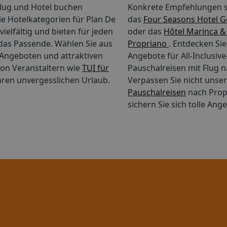
nen über eine solche Eignung unter Berücksichtigung Ihrer Bedü
Flug und Hotel buchen
Konkrete Empfehlungen s
e Hotelkategorien für Plan De
das
Four Seasons Hotel Ge
vielfältig und bieten für jeden
oder das
Hôtel Marinca &
as Passende. Wählen Sie aus
Propriano
. Entdecken Si
e-Angeboten und attraktiven
Angebote für All-Inclusiv
on Veranstaltern wie
TUI für
Pauschalreisen mit Flug n
hren unvergesslichen Urlaub.
Verpassen Sie nicht unse
Pauschalreisen
nach Prop
sichern Sie sich tolle Ang