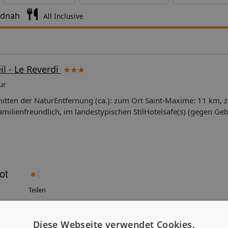
ndnah
All Inclusive
il - Le Reverdi
ur
l Restaurants insgesamt: 1Anzahl Bars: 2BibliothekAußenanlage:
nzahl gesamt: 1 Swimmingpool, beheizbar, wetterabhängigLieg
ool (inklusive)Sonnenschirme (nach Verfügbarkeit): am Swimmi
ügbarkeit): öffentlicher Parkplatz: inklusiveKreditkarten: VISA,
 Gebühr pro Person/Tag (ca.): 0,49 EURKurtaxe Kinder: Gebühr 
n 13 bis 17 JahrenKaution: 230 EUR pro Aufenthaltkeine Hunde er
s: 1Spielplatz: Anzahl Spielplätze:
Teilen
 von 1 bis 5 Jahren, Öffnungszeitraum: von 29-06 bis 31-08, 6 Ta
och, Donnerstag, Freitag, Sonntag), Miniclub Junior Club (inklus
Diese Webseite verwendet Cookies.
m: von 29-06 bis 31-08, 6 Tage pro Woche (Montag, Dienstag, Mi