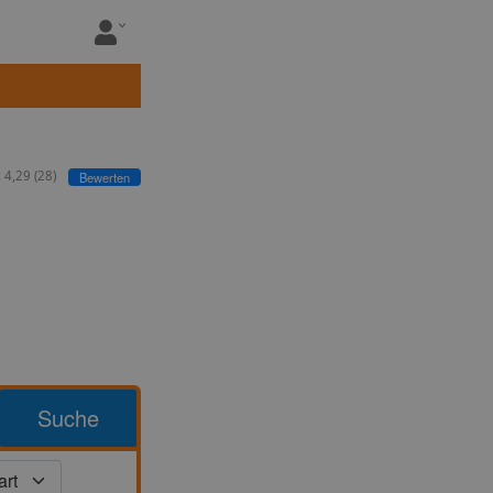
:
4,29
(
28
)
Bewerten
Suche