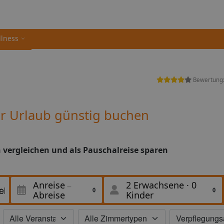
llness
Bewertung
ur Urlaub günstig buchen
n vergleichen und als Pauschalreise sparen
Anreise
2 Erwachsene
·
0
Abreise
Kinder