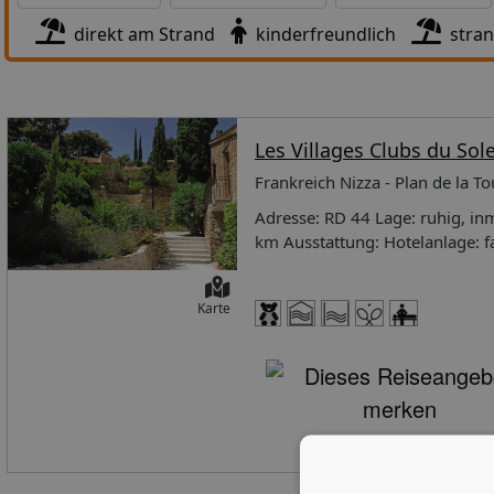
direkt am Strand
kinderfreundlich
stra
Les Villages Clubs du Sole
Frankreich Nizza - Plan de la To
Adresse: RD 44 Lage: ruhig, inmitten der NaturEntfernung (ca.): zum Ort Saint-Maxime: 11 km, zum Meer: 5
km Ausstattung: Hotelanlage: familienfreundlich, im landestypischen StilHotelsafe(s) (gegen Gebühr), WLAN
(inklusive), in der LobbyAnzah
SonnenterrasseSwimmingpool-A
Karte
Verfügbarkeit): am Swimmingp
(inklusive)Parkplätze (nach Verf
MastercardKurtaxe Erwachsene:
Person/Tag (ca.): 0,49 EUR, vo
in ab 17:00 UhrCheck-out bis 10:00 Uhr Kinder: Anzahl Kinderpool
1Miniclub Miniclub (inklusive),
Woche (Montag, Dienstag, Mittw
bis 10 Jahren, Öffnungszeitrau