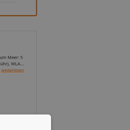
weiterlesen
en (nach
ngpool
pro
laubtCheck-
ge pro
ive), von 6
ttwoch,