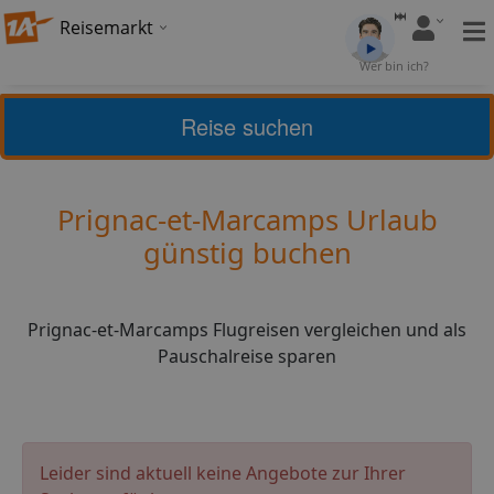
Reisemarkt
Bewertung:
4,34
Wer bin ich?
(
27
)
Bewerten
Reise suchen
Home
Urlaub
Frankreich
Prignac-et-Marcamps
Prignac-et-Marcamps Urlaub
günstig buchen
Prignac-et-Marcamps Flugreisen vergleichen und als
Pauschalreise sparen
Leider sind aktuell keine Angebote zur Ihrer