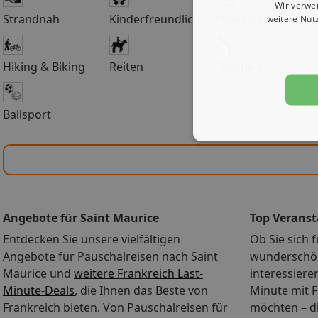
Wir verwe
Strandnah
Kinderfreundlich
Hallenbad
weitere Nut
Hiking & Biking
Reiten
Tauchen
Ballsport
Angebote für Saint Maurice
Top Veranst
Entdecken Sie unsere vielfältigen
Ob Sie sich f
Angebote für Pauschalreisen nach Saint
wunderschön
Maurice und
weitere Frankreich Last-
interessiere
Minute-Deals
, die Ihnen das Beste von
Minute mit 
Frankreich bieten. Von Pauschalreisen für
möchten – di