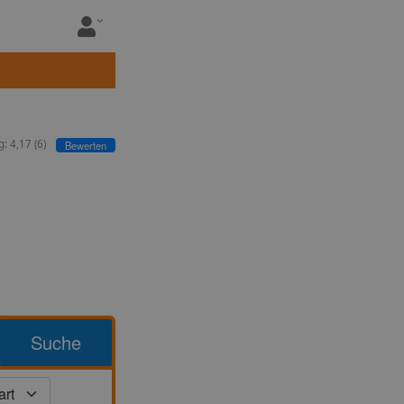
g:
4,17
(
6
)
Bewerten
Suche