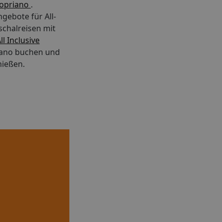
ropriano
.
gebote für All-
schalreisen mit
ll Inclusive
iano buchen und
nießen.