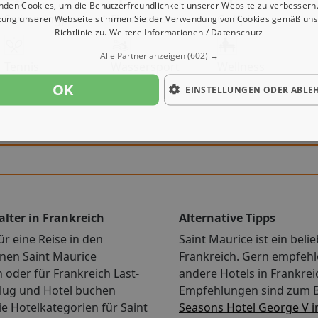
nden Cookies, um die Benutzerfreundlichkeit unserer Website zu verbessern.
Swimmingpool
Fitnessraum
Golfplatz
zung unserer Webseite stimmen Sie der Verwendung von Cookies gemäß uns
Richtlinie zu.
Weitere Informationen / Datenschutz
Alle Partner anzeigen
(602) →
Tennis
Wassersport
Wellness
OK
EINSTELLUNGEN ODER ABLE
alter in Frankreich
Alternative Tipps
ür eine Reise in den
Saint Maurice ist ein belie
en Saint Maurice
Frankreich. Gern empfehl
n oder für Frankreich Last-
andere Hotels in Frankrei
Flug und Hotel buchen
Empfehlungen sind zum B
e Hotelkategorien für Saint
Seasons Hotel George V i