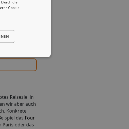
 Durch die
erer Cookie-
HNEN
btes Reiseziel in
en wir aber auch
ch. Konkrete
eispiel das
Four
n Paris
oder das