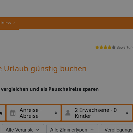
llness
Bewertun
e Urlaub günstig buchen
 vergleichen und als Pauschalreise sparen
Anreise
2 Erwachsene
·
0
Abreise
Kinder