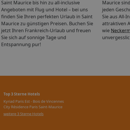
Saint Maurice bis hin zu all-inclusive
Maurice sind 
Angeboten mit Flug und Hotel – bei uns
jeden Gesch
finden Sie Ihren perfekten Urlaub in Saint
Sie aus All-
Maurice zu günstigen Preisen. Buchen Sie
attraktiven 
jetzt Ihren Frankreich-Urlaub und freuen
wie
Neckerm
Sie sich auf sonnige Tage und
unvergesslic
Entspannung pur!
Top 3 Sterne Hotels
Kyriad Paris Est - Bois de Vincennes
City Résidence Paris Saint-Maurice
weitere 3 Sterne Hotels