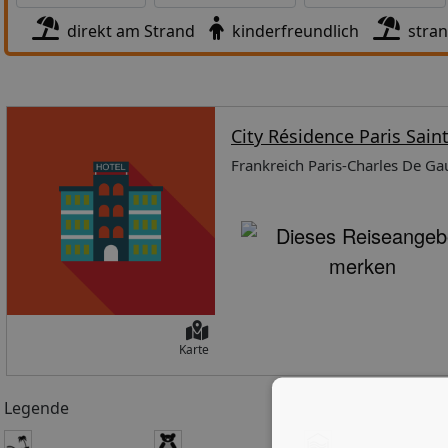
direkt am Strand
kinderfreundlich
stra
City Résidence Paris Sai
Frankreich Paris-Charles De Gau
Karte
Legende