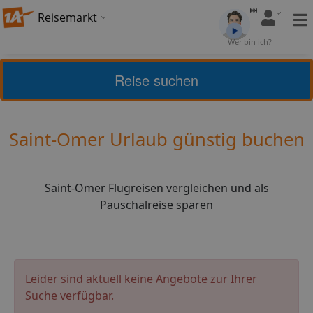
Reisemarkt
Bewertung:
4,22
Wer bin ich?
(
28
)
Bewerten
Reise suchen
Home
Urlaub
Frankreich
Saint-Omer
Saint-Omer Urlaub günstig buchen
Saint-Omer Flugreisen vergleichen und als
Pauschalreise sparen
Leider sind aktuell keine Angebote zur Ihrer
Suche verfügbar.