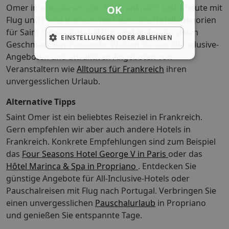
Omer interessieren oder für Frankreich Last-Minute mit
OK
Flug und Hotel buchen möchten – die Hotelkategorien
für Saint Omer sind vielfältig und bieten für jeden
EINSTELLUNGEN ODER ABLEHNEN
Geschmack das Passende. Wählen Sie aus All-Inclusive-
Angeboten und attraktiven Angeboten von
Veranstaltern wie
Alltours für Frankreich
ihren
unvergesslichen Urlaub.
Alternative Tipps
Saint Omer ist ein beliebtes Reiseziel in Frankreich.
Gern empfehlen wir aber auch andere Hotels in
Frankreich. Konkrete Empfehlungen sind zum Beispiel
das
Four Seasons Hotel George V in Paris
oder das
Hôtel Marinca & Spa in Propriano
. Entdecken Sie
günstige Angebote für All-Inclusive-Hotels oder
Pauschalreisen mit Flug nach Portugal.
Verbringen Sie
einen unvergesslichen
Pauschalurlaub
in Propriano
und genießen Sie entspannte Tage.