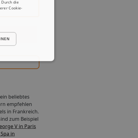
 Durch die
erer Cookie-
HNEN
ein beliebtes
Gern empfehlen
ls in Frankreich.
ind zum Beispiel
orge V in Paris
 Spa in