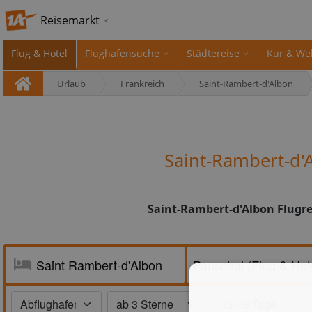
Reisemarkt
Flug & Hotel
Flughafensuche
Städtereise
Kur & We
Urlaub
Frankreich
Saint-Rambert-d'Albon
Saint-Rambert-d'
Saint-Rambert-d'Albon Flugre