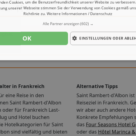
nden Cookies, um die Benutzerfreundlichkeit unserer Website zu verbessern.
zung unserer Webseite stimmen Sie der Verwendung von Cookies gemäß uns
ndnah
All Inclusive
Richtlinie zu.
Weitere Informationen / Datenschutz
Alle Partner anzeigen
(602) →
ügbar.
OK
EINSTELLUNGEN ODER ABLE
alter in Frankreich
Alternative Tipps
ür eine Reise in den
Saint Rambert-d'Albon ist 
en Saint Rambert-d'Albon
Reiseziel in Frankreich. 
n oder für Frankreich Last-
wir aber auch andere Hote
Flug und Hotel buchen
Konkrete Empfehlungen s
e Hotelkategorien für Saint
das
Four Seasons Hotel Ge
bon sind vielfältig und bieten
oder das
Hôtel Marinca &