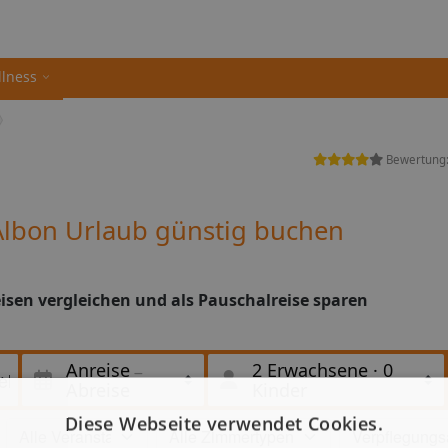
llness
Bewertung
Albon Urlaub günstig buchen
isen vergleichen und als Pauschalreise sparen
Anreise
2 Erwachsene
·
0
Abreise
Kinder
Diese Webseite verwendet Cookies.