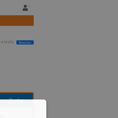
:
4,16
(
25
)
Bewerten
Suche