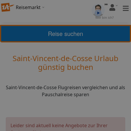
Reisemarkt
Bewertung:
4,2
Wer bin ich?
(
25
)
Bewerten
Reise suchen
Home
Urlaub
Frankreich
Saint-Vincent-de-Cosse
Saint-Vincent-de-Cosse Urlaub
günstig buchen
Saint-Vincent-de-Cosse Flugreisen vergleichen und als
Pauschalreise sparen
Leider sind aktuell keine Angebote zur Ihrer