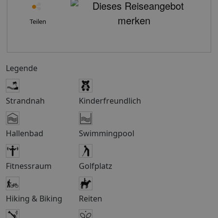
und Abendunterhaltung teilweise gegen Gebühr.Das
Unterhaltungsprogramm wird nur vom 22.06. -
03.09.2019 angeboten.Der Miniclub ist nur im Juli und
Teilen
August geöffnet.Bitte beachten Sie, dass die Nutzung
der Einrichtungen vor Ort wie z.B. Poollandschaft, Bars,
Restaurants etc. saisonabhängig teilweise oder gänzlich
geschlossen sein können.Die französischen Betten sind
Legende
140x190cm groß. Hotelkategorie: 4 Sport: Wassersport:
Wassergymnastik (inklusive)Ballsport: Fußball
(inklusive); Volleyball (inklusive)sonstiges
Strandnah
Kinderfreundlich
Sportangebot: Multifunktionsplatz (inklusive)
Unterhaltung: TagesanimationAbendunterhaltung
Eingeschränkte Mobilität Bitte beachten Sie, dass
Hallenbad
Swimmingpool
unsere Pauschalreisen im Allgemeinen nicht für
Personen mit eingeschränkter Mobilität geeignet sind,
sofern die Produktbeschreibung hierzu keine
Fitnessraum
Golfplatz
abweichenden Angaben enthält.Gerne lassen wir Ihnen
aber auf Verlangen genauere Informationen über eine
solche Eignung unter Berücksichtigung Ihrer
Hiking & Biking
Reiten
Bedürfnisse zukommen.