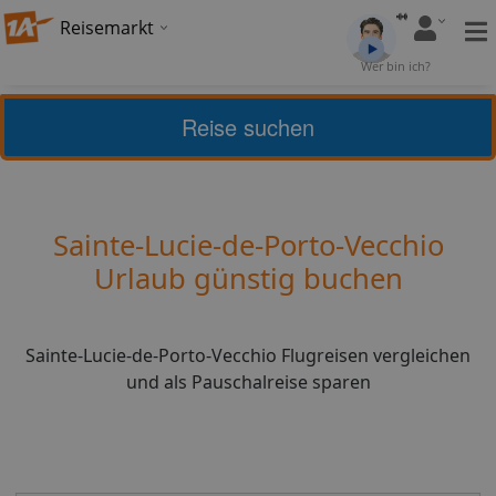
Reisemarkt
Bewertung:
4,04
Wer bin ich?
(
25
)
Bewerten
Reise suchen
Home
Urlaub
Frankreich
Sainte-Lucie-de-Porto-
Vecchio
Sainte-Lucie-de-Porto-Vecchio
Urlaub günstig buchen
Sainte-Lucie-de-Porto-Vecchio Flugreisen vergleichen
und als Pauschalreise sparen