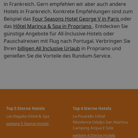
in Frankreich. Gern empfehlen wir aber auch andere
Hotels in Frankreich. Konkrete Empfehlungen sind zum
Beispiel das
Four Seasons Hotel George V in Paris
oder
das
Hôtel Marinca & Spa in Propriano
. Entdecken Sie
günstige Angebote für All-Inclusive-Hotels oder
Pauschalreisen mit Flug nach Portugal.
Verbringen Sie
Ihren
billigen All Inclusive Urlaub
in Propriano und
genießen Sie die Vorteile des Rundum-Service.
Top 5 Sterne Hotels
Top 4 Sterne Hotels
Les Regalia Hôtel & Spa
Le Pinarello Hôtel
Résidence Odalys San Martinu
weitere 5 Sterne Hotels
Camping Acqua E Sole
weitere 4 Sterne Hotels