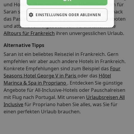
und Hotel buchen möchten – die Hotelkategorien für
Saran sind vielfältig und bieten für jeden Geschmack
EINSTELLUNGEN ODER ABLEHNEN
das Passende. Wählen Sie aus All-Inclusive-Angeboten
und attraktiven Angeboten von Veranstaltern wie
Alltours für Frankreich
ihren unvergesslichen Urlaub.
Alternative Tipps
Saran ist ein beliebtes Reiseziel in Frankreich. Gern
empfehlen wir aber auch andere Hotels in Frankreich.
Konkrete Empfehlungen sind zum Beispiel das
Four
Seasons Hotel George V in Paris
oder das
Hôtel
Marinca & Spa in Propriano
. Entdecken Sie günstige
Angebote für All-Inclusive-Hotels oder Pauschalreisen
mit Flug nach Portugal.
Mit unseren
Urlaubsreisen All
Inclusive
für Propriano haben Sie alles, was Sie für
einen perfekten Urlaub brauchen.