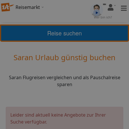
Reisemarkt
Bewertung:
4,11
Wer bin ich?
(
28
)
Bewerten
Reise suchen
Home
Urlaub
Frankreich
Saran
Saran Urlaub günstig buchen
Saran Flugreisen vergleichen und als Pauschalreise
sparen
Leider sind aktuell keine Angebote zur Ihrer
Suche verfügbar.