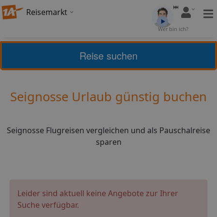
Reisemarkt
Bewertung:
4,4
Wer bin ich?
(
23
)
Bewerten
Reise suchen
Home
Urlaub
Frankreich
Seignosse
Seignosse Urlaub günstig buchen
Seignosse Flugreisen vergleichen und als Pauschalreise
sparen
Leider sind aktuell keine Angebote zur Ihrer
Suche verfügbar.