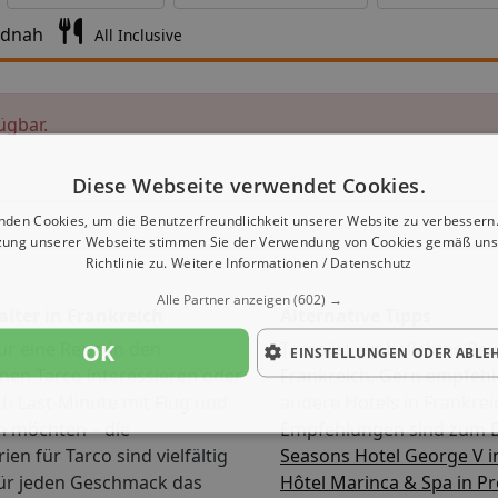
ndnah
All Inclusive
ügbar.
Diese Webseite verwendet Cookies.
nden Cookies, um die Benutzerfreundlichkeit unserer Website zu verbessern.
zung unserer Webseite stimmen Sie der Verwendung von Cookies gemäß uns
Richtlinie zu.
Weitere Informationen / Datenschutz
Alle Partner anzeigen
(602) →
alter in Frankreich
Alternative Tipps
OK
ür eine Reise in den
Tarco ist ein beliebtes Reis
EINSTELLUNGEN ODER ABLE
en Tarco interessieren oder
Frankreich. Gern empfehl
ch Last-Minute mit Flug und
andere Hotels in Frankrei
n möchten – die
Empfehlungen sind zum B
en für Tarco sind vielfältig
Seasons Hotel George V i
für jeden Geschmack das
Hôtel Marinca & Spa in P