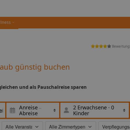
llness
Bewertung
laub günstig buchen
gleichen und als Pauschalreise sparen
Anreise
2 Erwachsene
·
0
Abreise
Kinder