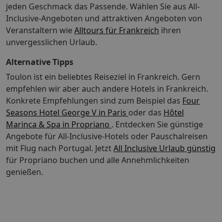
jeden Geschmack das Passende. Wählen Sie aus All-
TUI mit wertvollem Reisewissen rund um Ihren Urlaub,
Inclusive-Angeboten und attraktiven Angeboten von
digitalem Reiseführer und Landkarten sowie SMS-
Assistent auf Wunsch und zertifiziertem
Veranstaltern wie
Alltours für Frankreich
ihren
Krisenmanagement für Ihre sichere Pauschalreise.
unvergesslichen Urlaub.
Mehr dazu auf www.tui.com/tui-plus-paket/. (Gültig für
Alternative Tipps
alle Neubuchungen ab 01.07.2018) Hinweis für
Personen mit eingeschränkter Mobilität: Dieses Produkt
Toulon ist ein beliebtes Reiseziel in Frankreich. Gern
ist im Allgemeinen für Personen mit eingeschränkter
empfehlen wir aber auch andere Hotels in Frankreich.
Mobilität nicht geeignet. Ob es trotzdem Ihren
Konkrete Empfehlungen sind zum Beispiel das
Four
individuellen Bedürfnissen entspricht, erfragen Sie bitte
Seasons Hotel George V in Paris
oder das
Hôtel
bei Ihrer Buchungsstelle! Stand der Informationen:
Marinca & Spa in Propriano
. Entdecken Sie günstige
28.05.2018
Angebote für All-Inclusive-Hotels oder Pauschalreisen
mit Flug nach Portugal.
Jetzt
All Inclusive Urlaub günstig
für Propriano buchen und alle Annehmlichkeiten
genießen.