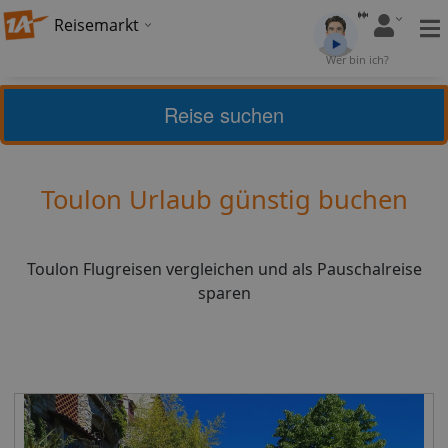
Reisemarkt
Bewertung:
4,16
Wer bin ich?
(
25
)
Bewerten
Reise suchen
Home
Urlaub
Frankreich
Toulon
Toulon Urlaub günstig buchen
Toulon Flugreisen vergleichen und als Pauschalreise
sparen