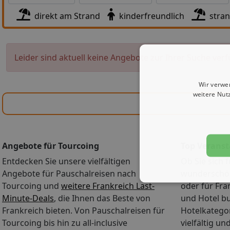
direkt am Strand
kinderfreundlich
stra
Leider sind aktuell keine Angebote zur Ihrer Suche verf
Wir verwe
weitere Nut
Angebote für Tourcoing
Top Veranst
Entdecken Sie unsere vielfältigen
Ob Sie sich f
Angebote für Pauschalreisen nach
wunderschön
Tourcoing und
weitere Frankreich Last-
oder für Fra
Minute-Deals
, die Ihnen das Beste von
und Hotel b
Frankreich bieten. Von Pauschalreisen für
Hotelkategor
Tourcoing bis hin zu all-inclusive
vielfältig u