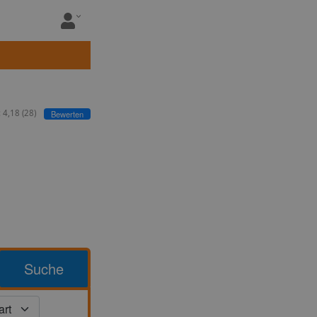
:
4,18
(
28
)
Bewerten
Suche