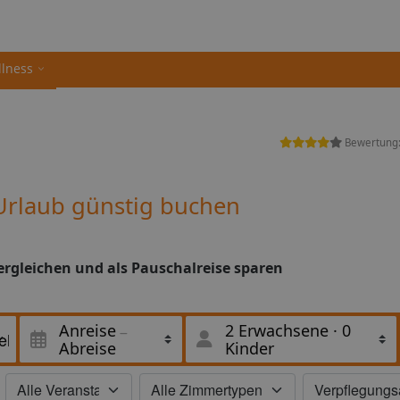
llness
Bewertung
Urlaub günstig buchen
ergleichen und als Pauschalreise sparen
Anreise
2 Erwachsene
·
0
Abreise
Kinder