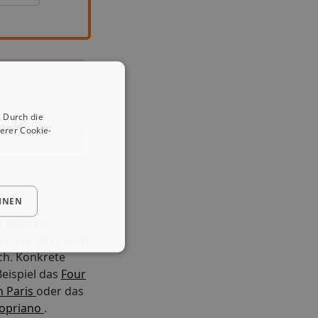
 Durch die
erer Cookie-
HNEN
 Reiseziel in
en wir aber auch
ch. Konkrete
eispiel das
Four
n Paris
oder das
ropriano
.