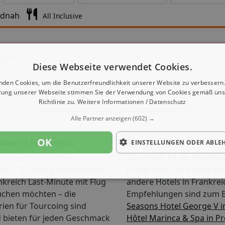
ndnah
All Inclusive
ügbar.
Diese Webseite verwendet Cookies.
nden Cookies, um die Benutzerfreundlichkeit unserer Website zu verbessern.
zung unserer Webseite stimmen Sie der Verwendung von Cookies gemäß uns
Richtlinie zu.
Weitere Informationen / Datenschutz
Alle Partner anzeigen
(602) →
OK
alter in Frankreich
Alternative Tipps
EINSTELLUNGEN ODER ABLE
ür eine Reise in den
Tourcoing ist ein beliebtes
en Tourcoing interessieren
Frankreich. Gern empfehl
nkreich Last-Minute mit Flug
andere Hotels in Frankrei
uchen möchten – die
Empfehlungen sind zum B
ien für Tourcoing sind
Seasons Hotel George V i
nd bieten für jeden Geschmack
Hôtel Marinca & Spa in P