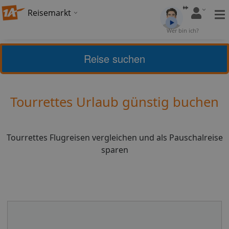
Reisemarkt
Bewertung:
4,18
Wer bin ich?
(
28
)
Bewerten
Reise suchen
Home
Urlaub
Frankreich
Tourrettes
Tourrettes Urlaub günstig buchen
Tourrettes Flugreisen vergleichen und als Pauschalreise
sparen