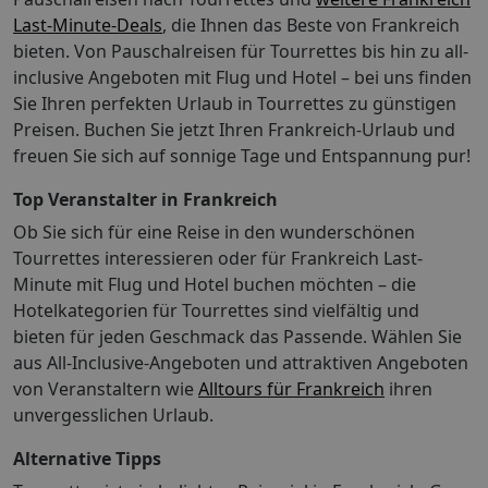
Liste enthält vielleicht nicht alle Informationen.
Last-Minute-Deals
, die Ihnen das Beste von Frankreich
Gebühren und Kautionen enthalten eventuell keine
bieten. Von Pauschalreisen für Tourrettes bis hin zu all-
Steuern und können sich ändern. Obligatorische
inclusive Angeboten mit Flug und Hotel – bei uns finden
Gebühren und Steuern Die folgenden Gebühren sind
Sie Ihren perfekten Urlaub in Tourrettes zu günstigen
direkt in der Unterkunft zu bezahlen: Kaution: 300.00
Preisen. Buchen Sie jetzt Ihren Frankreich-Urlaub und
EURDie Stadtverwaltung erhebt eine Tourismusabgabe:
freuen Sie sich auf sonnige Tage und Entspannung pur!
1.65 EUR pro Person/pro Nacht. Kinder unter 18 Jahren
sind von der Abgabe befreit. Diese Liste enthält alle
Top Veranstalter in Frankreich
Gebühren, die uns vom Hotel mitgeteilt wurden. Die
Ob Sie sich für eine Reise in den wunderschönen
erhobenen Gebühren können sich allerdings je nach
Tourrettes interessieren oder für Frankreich Last-
Buchungszeitraum und Zimmerart ändern.
Minute mit Flug und Hotel buchen möchten – die
Renovierungen und Schließungen Folgende
Einrichtungen sind im Februar, März, April, Oktober,
Hotelkategorien für Tourrettes sind vielfältig und
November und Dezember geschlossen: Restaurant
bieten für jeden Geschmack das Passende. Wählen Sie
Gebühren: Das Hotel erhebt beim Check-in/Check-out,
aus All-Inclusive-Angeboten und attraktiven Angeboten
bzw. wenn die entsprechende Leistung in Anspruch
von Veranstaltern wie
Alltours für Frankreich
ihren
genommen wird, folgende Gebühren und Kautionen:
unvergesslichen Urlaub.
Gebühr für WLAN im Zimmer: 7 EUR pro Tag (Preise
können variieren) Gebühr für WLAN in den öffentlichen
Alternative Tipps
Bereichen: 7 EUR pro Tag (Preise können variieren) Die