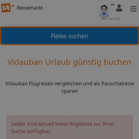
Reisemarkt
Bewertung:
4,21
Wer bin ich?
(
24
)
Bewerten
Reise suchen
Home
Urlaub
Frankreich
Vidauban
Vidauban Urlaub günstig buchen
Vidauban Flugreisen vergleichen und als Pauschalreise
sparen
Leider sind aktuell keine Angebote zur Ihrer
Suche verfügbar.