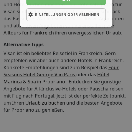
und Hotel buchen möchten – die Hotelkategorien für
Visan sind vielfältig und bieten für jeden Geschmack
EINSTELLUNGEN ODER ABLEHNEN
das Passende. Wählen Sie aus All-Inclusive-Angeboten
und attraktiven Angeboten von Veranstaltern wie
Alltours für Frankreich
ihren unvergesslichen Urlaub.
Alternative Tipps
Visan ist ein beliebtes Reiseziel in Frankreich. Gern
empfehlen wir aber auch andere Hotels in Frankreich.
Konkrete Empfehlungen sind zum Beispiel das
Four
Seasons Hotel George V in Paris
oder das
Hôtel
Marinca & Spa in Propriano
. Entdecken Sie günstige
Angebote für All-Inclusive-Hotels oder Pauschalreisen
mit Flug nach Portugal.
Jetzt ist der perfekte Zeitpunkt,
um Ihren
Urlaub zu buchen
und die besten Angebote
für Propriano zu genießen.