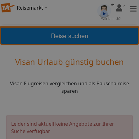
Reisemarkt
Bewertung:
3,93
Wer bin ich?
(
28
)
Bewerten
Reise suchen
Home
Urlaub
Frankreich
Visan
Visan Urlaub günstig buchen
Visan Flugreisen vergleichen und als Pauschalreise
sparen
Leider sind aktuell keine Angebote zur Ihrer
Suche verfügbar.