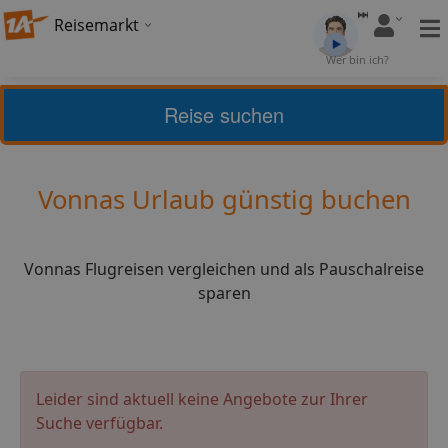
Reisemarkt
Bewertung:
3,92
Wer bin ich?
(
25
)
Bewerten
Reise suchen
Home
Urlaub
Frankreich
Vonnas
Vonnas Urlaub günstig buchen
Vonnas Flugreisen vergleichen und als Pauschalreise
sparen
Leider sind aktuell keine Angebote zur Ihrer
Suche verfügbar.