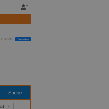
:
4,12
(
26
)
Bewerten
Suche