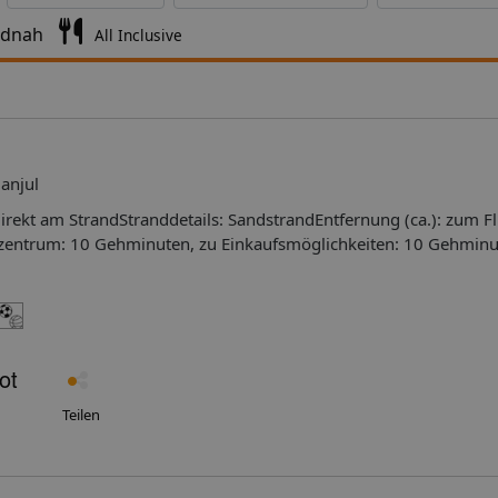
ndnah
All Inclusive
anjul
irekt am StrandStranddetails: SandstrandEntfernung (ca.): zum F
szentrum: 10 Gehminuten, zu Einkaufsmöglichkeiten: 10 Gehminu
ten Ausstattung: Anzahl Zimmer/Wohneinheiten insgesamt:
telsafe(s), Lift(s), WLAN (gegen Gebühr), in allen öffentlichen
sgesamt: 3Buffet-Restaurant 'The Bantaba' mit international, reg
chA-la-carte-Restaurant 'The Riverside', Außenbereich, Panorama
 internationaler Küche, KlimaanlageAnzahl Bars:
riseur, GepäckraumDiskothek im InnenbereichAußenanlage: ans
gpool-Anzahl gesamt: 1 (Süßwasser)Liegen (nach Verfügbarkeit
Teilen
nschirme (nach Verfügbarkeit): am Swimmingpool (inklusive)Ba
n)Parkplätze (nach Verfügbarkeit): auf dem Hotelgelände:
astercardCheck-in ab 14:00 UhrCheck-out bis 12:00 Uhr Landeskat