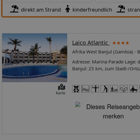
direkt am Strand
kinderfreundlich
stra
Laico Atlantic
Afrika West Banjul (Gambia) - B
Adresse: Marina Parade Lage: d
Banjul: 25 km, zum Stadt-/Ort
Restaurants/Bars: 10 Gehminu
204Empfangshalle, Rezeption, Ho
BereichenAnzahl Restaurants in
Karte
Küche, Klimaanlage, Innenberei
la-carte-Restaurant 'Dunda' mit
3PoolbarLobbybarCocktailbarF
Garten, SonnenterrasseSwimmin
Swimmingpool (inklusive)Sonne
am Swimmingpool (gegen Kautio
inklusiveKreditkarten: VISA, M