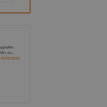
lughafen
ten, zu
weiterlesen
ionaler
terrasseA-
prechend;
): am
detücher:
egorie: 4