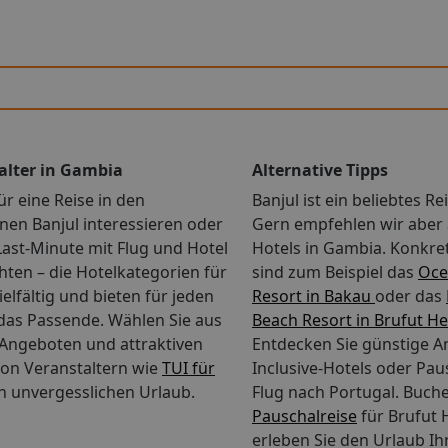
alter in Gambia
Alternative Tipps
ür eine Reise in den
Banjul ist ein beliebtes Re
en Banjul interessieren oder
Gern empfehlen wir aber
ast-Minute mit Flug und Hotel
Hotels in Gambia. Konkr
ten – die Hotelkategorien für
sind zum Beispiel das
Oce
ielfältig und bieten für jeden
Resort in Bakau
oder das
as Passende. Wählen Sie aus
Beach Resort in Brufut H
e-Angeboten und attraktiven
Entdecken Sie günstige An
on Veranstaltern wie
TUI für
Inclusive-Hotels oder Pau
n unvergesslichen Urlaub.
Flug nach Portugal.
Buche
Pauschalreise
für Brufut 
erleben Sie den Urlaub Ih