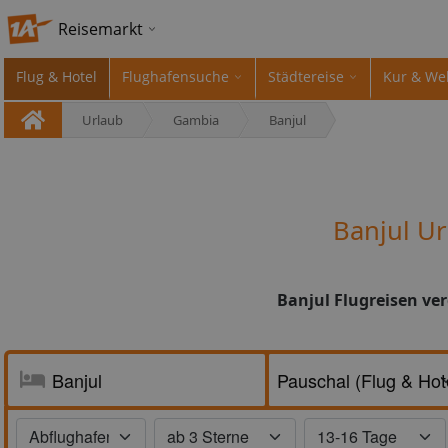
Reisemarkt
Flug & Hotel
Flughafensuche
Städtereise
Kur & We
Urlaub
Gambia
Banjul
Banjul U
Banjul Flugreisen ve