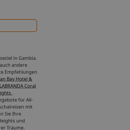
iseziel in Gambia.
 auch andere
ete Empfehlungen
an Bay Hotel &
LABRANDA Coral
eights
.
gebote für All-
schalreisen mit
n Sie Ihre
Heights und
rer Träume.