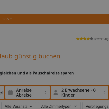
llness
Bewertung
rlaub günstig buchen
rgleichen und als Pauschalreise sparen
Anreise
2 Erwachsene
·
0
Abreise
Kinder