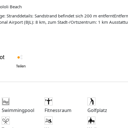
ololi Beach
nung (ca.):
al Airport (BJL): 8 km, zum Stadt-/Ortszentrum: 1 km Ausstattung: An
t: 58Empfangsbereich, Rezeption, 24 Std., Hotelsafe(s) (gegen
ants insgesamt: 1 'Bamboo Garden Restaurant' mit international,
telbarBank/Wechselstube, Souvenirshop, TV-Bereich/-EckeRooms
zahl gesamt: 1 (Süßwasser, beheizbar)Liegen (nach Verfügbark
Sonnenschirme (nach Verfügbarkeit): am Swimmingpool (gegen
gpool (inklusive)Parkplätze (nach Verfügbarkeit): auf dem Hote
eskategorie: 3 Sterne Kinder: Spielplatz: Anzahl Spielplätze:
Teilen
lusive) Doppelzimmer Poolseite (DZP): komfortabelBad oder
, Sat.-TV, Sitzecke, TelefonBalkon oder TerrasseWLAN (inklusiv
en Gebühr), individuell regulierbarauch zur Alleinnutzung, (D1
ad oder Dusche/WCFöhn,
ecke, TelefonBalkon oder TerrasseWLAN (inklusive)Safe (gegen
hr), individuell regulierbarauch zur Alleinnutzung, (DAG) Suite
Minibar
Swimmingpool
Fitnessraum
Golfplatz
ive)Heizungmin. Belegung (Erwachsene + Kinder): 2+0, max. Bel
leinbenutzung Gartenseite (PBG): Dusche/WCBalkon oder