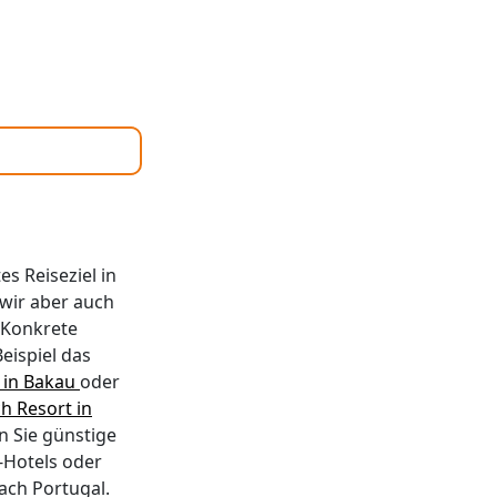
flegung:
t geeignet
 wir Ihnen
rer
es Reiseziel in
wir aber auch
 Konkrete
eispiel das
 in Bakau
oder
h Resort in
n Sie günstige
e-Hotels oder
ach Portugal.