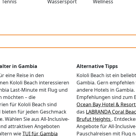
inklusive)Minibar (inklusive)Klimaanlage (inklusive)Heizung Verp
Tennis
Wassersport
Wellness
ffet)Halbpension, inkludiert Frühstück (Buffet) und Abendessen
 Frühstück (Buffet), Mittagessen (Buffet) und Abendessen (Buffet)
eschränkte Mobilität Bitte beachten
n im Allgemeinen nicht für Personen mit eingeschränkter Mobilitä
reibung hierzu keine abweichenden Angaben enthält.Gerne lassen
formationen über eine solche Eignung unter Berücksichtigung Ih
alter in Gambia
Alternative Tipps
ür eine Reise in den
Kololi Beach ist ein beliebt
en Kololi Beach interessieren
Gambia. Gern empfehlen 
bia Last-Minute mit Flug und
andere Hotels in Gambia.
n möchten – die
Empfehlungen sind zum B
ien für Kololi Beach sind
Ocean Bay Hotel & Resort
nd bieten für jeden Geschmack
das
LABRANDA Coral Beac
. Wählen Sie aus All-Inclusive-
Brufut Heights
. Entdecke
nd attraktiven Angeboten
Angebote für All-Inclusiv
altern wie
TUI für Gambia
Pauschalreisen mit Flug n