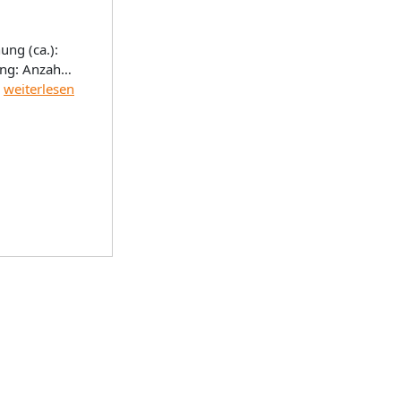
zahl
 Gebühr),
weiterlesen
 nationaler
ervice
eit): am
lgelände: ,
e)Safe
P)
 (1
egung