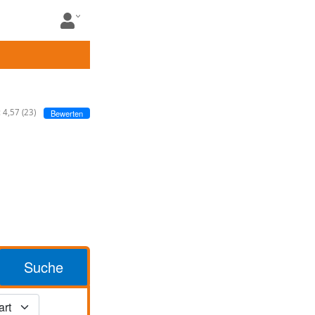
:
4,57
(
23
)
Bewerten
Suche