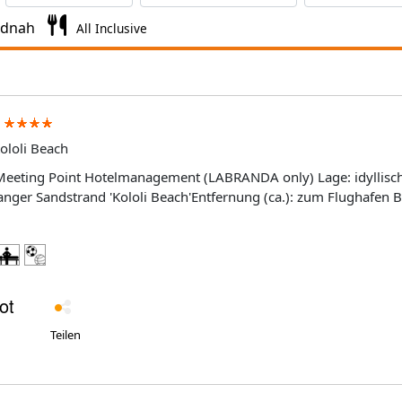
ndnah
All Inclusive
ololi Beach
Meeting Point Hotelmanagement (LABRANDA only) Lage: idyllisch
anger Sandstrand 'Kololi Beach'Entfernung (ca.): zum Flughafen B
minuten, zum Stadt-/Ortszentrum: 1 km, zum Ort Banjul: 30 Fahrm
nuten, zu Restaurants/Bars: 5 Gehminuten, zum Nationalpark Bij
ng: Anzahl Hauptgebäude: 1, Anzahl Stockwerke: 2Anzahl
t: 160Empfangshalle, Rezeption, 24 Std., Internetecke (inklusi
en BereichenAnzahl Restaurants insgesamt: 4Buffet-Restaurant 'King
che 'Casa fernando', AußenbereichA-la-carte-Restaurant/Gourmet
cheMeeresfrüchtespezialitätenrestaurant 'Malimbe' mit internation
Teilen
Poolbar (als Snackbar nutzbar)CocktailbarStrandbarCafés:
isch, weitläufig; GartenSwimmingpool-Anzahl gesamt: 1
rfügbarkeit): am Swimmingpool (inklusive); am Strand