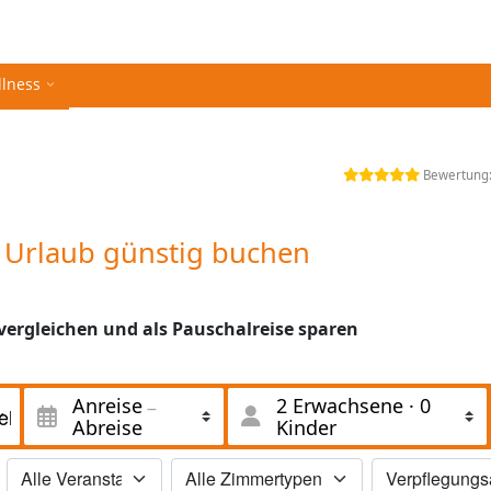
llness
Bewertung
h Urlaub günstig buchen
 vergleichen und als Pauschalreise sparen
Anreise
2 Erwachsene
·
0
Abreise
Kinder