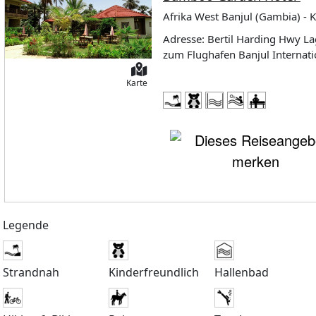
Afrika West Banjul (Gambia) - K
Adresse: Bertil Harding Hwy Lage: Stranddetails: Sandstrand befindet sich 200 m entferntEntfer
zum Flughafen Banjul Internation
Zimmer/Wohneinheiten insgesam
Karte
WLAN (inklusive)Anzahl Restaur
KücheAnzahl Bars: 2PoolbarHo
(gegen Gebühr)Swimmingpool-An
Swimmingpool (gegen Gebühr)
Gebühr)Badetücher: am Swimmin
inklusiveKreditkarten: VISA, Mastercard Land
1Babybetten (inklusive)Hochstühle (ink
Dusche/WCFöhn, Minikühlschrank
(gegen Gebühr)Klimaanlage (geg
Legende
Doppelzimmer Deluxe Gartenseite (DXG): geräumig, komfortabelB
Minikühlschrank, Sat.-TV, Sitz
Gebühr)Klimaanlage (gegen Gebü
Strandnah
Kinderfreundlich
Schlafzimmer) Gartenseite (P1G): Dusche/WCBalkon oder TerrasseWLAN (inklusive)Safe (inklusive)
Hallenbad
(inklusive)Klimaanlage (inklus
(Erwachsene + Kinder): 3+1 Suite zur Al