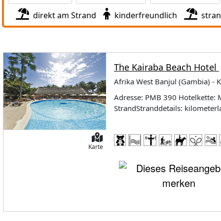
direkt am Strand
kinderfreundlich
stra
The Kairaba Beach Hotel
Afrika West Banjul (Gambia) - K
Adresse: PMB 390 Hotelkette: 
StrandStranddetails: kilometerl
International Airport: 20 Fahr
Einkaufsmöglichkeiten: 5 Gehmi
Park: 10 Gehminuten Ausstattu
Karte
Zimmer/Wohneinheiten insgesam
(inklusive), in allen öffentlich
InnenbereichBistro, Fusionskü
'Shikra' mit internationaler Kü
regionaler KücheAnzahl Bars: 4
1GepäckraumAußenanlage: trop
PoollandschaftLiegen (nach Ve