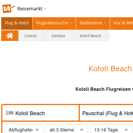
Reisemarkt
Flug & Hotel
Flughafensuche
Städtereise
Kur & We
Urlaub
Gambia
Kololi Beach
Kololi Beac
Kololi Beach Flugreisen