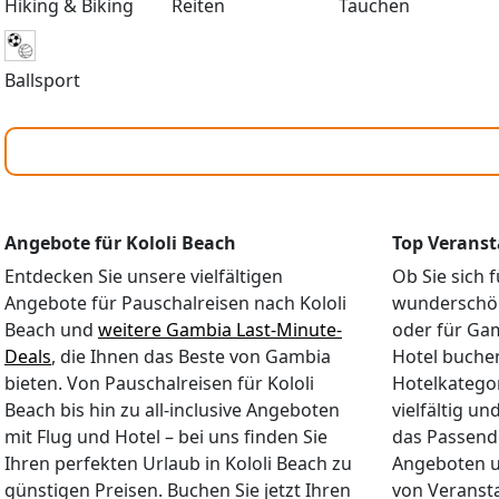
TerrasseWLAN (inklusive)Safe (
Hiking & Biking
Reiten
Tauchen
Übernachtung mit Frühstück (Bu
(Buffet)Vollpension, inkludiert
Hotelkategorie: 3 Sport: Ballsport: Billard (gegen Gebühr) Wellness: Services (gegen Gebühr): Massagen;
Ballsport
Wellness- & Beautyanwendungen Unterhaltung: Tagesanimation Eing
Sie, dass unsere Pauschalreise
sind, sofern die Produktbesch
aber auf Verlangen genauere In
Bedürfnisse zukommen.
Angebote für Kololi Beach
Top Veranst
Entdecken Sie unsere vielfältigen
Ob Sie sich f
Angebote für Pauschalreisen nach Kololi
wunderschön
Beach und
weitere Gambia Last-Minute-
oder für Gam
Deals
, die Ihnen das Beste von Gambia
Hotel buche
bieten. Von Pauschalreisen für Kololi
Hotelkategor
Beach bis hin zu all-inclusive Angeboten
vielfältig u
mit Flug und Hotel – bei uns finden Sie
das Passende
Ihren perfekten Urlaub in Kololi Beach zu
Angeboten u
günstigen Preisen. Buchen Sie jetzt Ihren
von Veranst