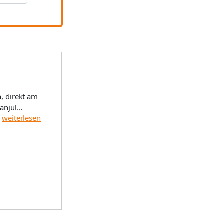
, direkt am
anjul
inuten, zu
weiterlesen
ilo National
ve), WLAN
 fisher',
restaurant
al,