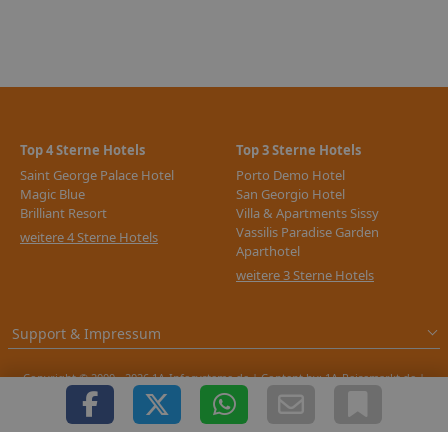
Top 4 Sterne Hotels
Top 3 Sterne Hotels
Saint George Palace Hotel
Porto Demo Hotel
Magic Blue
San Georgio Hotel
Brilliant Resort
Villa & Apartments Sissy
Vassilis Paradise Garden
weitere 4 Sterne Hotels
Aparthotel
weitere 3 Sterne Hotels
Support & Impressum
Copyright © 2000 - 2026 1A-Infosysteme.de | Content by: 1A-Reisemarkt.de |
08.08.2026
| CFo: No|PATH ( 5.466)