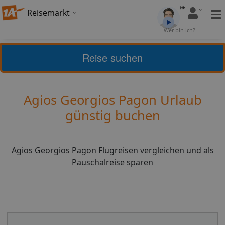
Reisemarkt
Bewertung:
4,67
Wer bin ich?
(
3
)
Bewerten
Reise suchen
Home
Urlaub
Griechenland
Agios Georgios Pagon
Agios Georgios Pagon Urlaub
günstig buchen
Agios Georgios Pagon Flugreisen vergleichen und als
Pauschalreise sparen