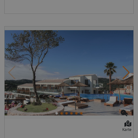
Dresscode zum Abendessen (Smart casual: keine Shorts
Kühlschrank, TV, WLAN, Safe. Bad/Dusche, WC, Föhn.
oder Flip-Flops / Sandalen erlaubt) Kinder: Kinderpool,
Balkon/Terrasse. Wahlweise mit Meerblick (DZM). Max.
Kinderspielplatz, Babybetten auf Anfrage (inklusive).
3E Juniorsuiten (JSM, ca. 25 qm), Klimaanlage, Minibar,
Sport ohne Gebühr: Tennis Sport gegen Gebühr:
TV, WLAN, Safe. Bad/Dusche, WC, Föhn.
Wassersport am Strand (örtliche Anbieter).
Balkon/Terrasse. Meerblick. Max. 3E Juniorsuiten (JSP,
Unterhaltung/Animation: 2x pro Woche Themenabende
ca. 25 qm), Klimaanlage, Minibar, TV, WLAN, Safe.
mit Musik und griechischen Tänzen. Zusatzinfo: Ab
Bad/Dusche, WC, Föhn. Terrasse. Direkter Poolzugang.
01.01.2018 wird in Griechenland eine Bettensteuer
Max. 3E Essen und Trinken: all inclusive:
eingeführt. Diese richtet sich nach der Kategorie des
Frühstücksbuffet, mittags und abends kaltes/warmes
Hotels und muss vor Ort in bar bezahlt werden. 1 oder
Buffet Nationale alkoholfreie und alkoholische Getränke
2 Sterne: 0,50 € pro Zimmer/pro Tag 3 Sterne: 1,50 €
von 07:30-22:45 Uhr Wellness und Fitness: Fitnesstudio
pro Zimmer/pro Tag 4 Sterne: 3,00 € pro Zimmer/pro
Unterhaltung: 2x wöchentlich Themenabend mit
Tag 5 Sterne: 4,00 € pro Zimmer/pro Tag Eine
Livemusik und griechischen Tänzen
Rückerstattung ist nicht möglich. Bei planmäßiger
Ankunft im Zielgebiet ab 04:00 Uhr morgens steht das
Hotelzimmer am Ankunftstag erst ab der offiziellen
Check-In-Zeit des jeweiligen Hotels zur Verfügung.
Ebenso ist die offizielle Check-Out-Zeit des Hotels am
Tag der Abreise einzuhalten. Bei planmäßigen
Rückflügen bis Mitternacht ist die offizielle Check-Out-
Karte
Zeit des Hotels am Tag der Abreise einzuhalten. Früh-