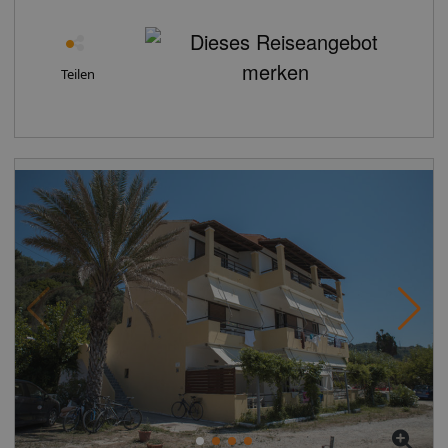
entfernt. Ein Supermarkt ist nach ca. 200 m zu
Strand gegen Gebühr. Unterbringung: Die einfach
erreichen. Zu den nächsten Bars und Restaurants
eingerichteten Doppelzimmer (A1-3A), ca. 16 qm, sind
gelangt man nach rund 30 m. Folgende
ausgestattet mit Kühlschrank, Klimaanlage (gegen
Sehenswürdigkeiten sind vom Hotel aus erreichbar:
Teilen
Gebühr), SAT-TV, Telefon, Bad mit Dusche, WC, Föhn
Afionas Sunset (ca. 4 km) und Canal D'Amour (ca. 10
und Balkon mit seitlichem Meerblick. Wahlweise auch
km). Für Mobilität sorgt neben einem nahegelegenen
Doppelzimmer inklusive Klimaanlage (A2-3B) buchbar.
Mietwagen-Verleih auch eine Bushaltestelle (ca. 500 m
Sparzimmer (A2-3S), in begrenzter Verfügbarkeit (keine
entfernt). Zur ärztlichen Versorgung im Notfall befindet
Wünsche zu Ausstattung und Lage möglich), ohne
sich ein Krankenhaus in etwa 27 km Entfernung. Der
seitlichen Meerblick, sonst wie A2A, buchbar. Die
Flughafen (CFU) ist ca. 31 km entfernt. Ausstattung: Das
Komfort-Plus-Zimmer (A2-3K) befinden sich in den
2010 zuletzt renovierte, eingeschossige 2-Sterne-
oberen Etagen und sind wie A2A ausgestattet. Das
Strandhotel besteht aus einem Haupt- und einem
Familienzimmer (A2-3C), ca. 25 qm, ist mit
Nebengebäude und verfügt über insgesamt 10 Zimmer.
Kühlschrank, SAT-TV, Bad mit Badewanne und
Es ist ausgestattet mit einem Parkplatz (kostenlos). Die
integrierter Dusche, Föhn, WC und Balkon mit
Zimmerreinigung ist kostenlos. Zusätzliche
Meerblick ausgestattet. Essen & Trinken: Halbpension.
Informationen: Für bestimmte Einrichtungen oder
Kontinentales Frühstück und Abendessen. Genießen Sie
Aktivitäten können zusätzliche Gebühren anfallen.
alle Mahlzeiten an schmackhaften Buffets.
Einige Dienstleistungen hängen von der Jahreszeit und
Unterhaltung: In der Hochsaison findet gelegentlich ein
den lokalen klimatischen Bedingungen ab.
Griechischer Abend statt. Sport/Aktivitäten: Gegen
Servicesprachen: Englisch. Der Check In ist ab 14:00
Gebühr: Bowlingcenter in ca. 100 m Entfernung.
Uhr, Check out bis 11:00 Uhr möglich. Standard