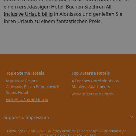
einem erstklassigen Hotel!
Buchen Sie Ihren
All
Inclusive Urlaub billig
in Alonissos und genießen Sie
Ihren Urlaub zu einem fantastischen Preis.
Top 4 Sterne Hotels
Top 3 Sterne Hotels
Marpunta Resort
4 Epoches Hotel Alonissos
Alonissos Beach Bungalows &
Marilena Apartments
Suites Hotel
weitere 3 Sterne Hotels
weitere 4 Sterne Hotels
Support & Impressum
Copyright © 2000 - 2026 1A-Infosysteme.de | Content by: 1A-Reisemarkt.de |
07.08.2026
| CFo: No|PATH ( 2.863)