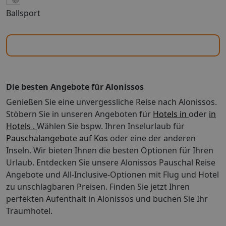
oder im OLIMAR Service-CenterSicherungsschein:
Ballsport
OLIMAR sichert die Reisepreiszahlung bei
Pauschalreisen ab (nicht bei Nur-Hotel, Nur-Mietwagen,
Nur-Flug)Authentisch reisen mit dem Spezialisten »6
Richtigen für Ihre Reise«1. OLIMAR Qualität: Sämtliche
Hotels, Unterkünfte sowie Rund- und Erlebnisreisen
haben wir für Sie persönlich selektiert2. OLIMAR
Wissen: Seit 1972 die Nr.1 für Portugal. In unseren
Die besten Angebote für Alonissos
Reisezielen kennen wir uns bestens aus3. OLIMAR
Genießen Sie eine unvergessliche Reise nach Alonissos.
Beratung: Kompetentes und freundliches Servicecenter,
sowie bei 9.000 Reisebüros4. OLIMAR Service: Mit dem
Stöbern Sie in unseren Angeboten für
Hotels in
oder
in
Direkttransfer zum Hotel sowie dem Concierge Service
Hotels .
Wählen Sie bspw. Ihren Inselurlaub für
für individuelle Reisewünsche5. OLIMAR Flexibilität:
Pauschalangebote auf Kos
oder eine der anderen
Alles ist kombinierbar und auch individuell buchbar6.
Inseln. Wir bieten Ihnen die besten Optionen für Ihren
OLIMAR Nachhaltigkeit: Unsere soziale, politische und
Urlaub. Entdecken Sie unsere Alonissos Pauschal Reise
ökologische Verantwortung ist uns bewusst. Dafür
Angebote und All-Inclusive-Optionen mit Flug und Hotel
werden wir seit 2016 von TourCert zertifiziert Letzte
zu unschlagbaren Preisen. Finden Sie jetzt Ihren
Aktualisierung: 27.01.2025
perfekten Aufenthalt in Alonissos und buchen Sie Ihr
Traumhotel.