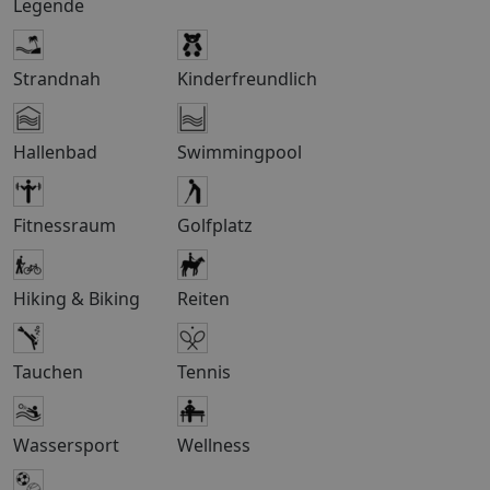
Legende
KitchenetteKlimaanlageTelefonTVMinibarSafeBalkon
oder Terrasse mit Landblickauch mit Meerblick (A0M)
buchbarHAUSTIEREin dieser Unterkunft sind Haustiere
Strandnah
Kinderfreundlich
nicht erlaubt ð Klimaresilienz-Gebühr: Griechenland
erhebt eine sogenannte Klimaresilienz-Gebühr
abhängig von der Reisezeit und der Kategorie* Ihrer
Hallenbad
Swimmingpool
Unterkunft (pro Nacht und Zimmer/Einheit, vor Ort
zahlbar):April bis Oktober: bis 2 Sterne, Studios,
Appartements: 2,00 €; 3 Sterne: 5 €; 4 Sterne: 10 €; 5
Fitnessraum
Golfplatz
Sterne, Villen: 15 €November bis März: bis 2 Sterne,
Studios, Appartements: 0,50 €; 3 Sterne: 1,50 €; 4
Sterne: 3 €; 5 Sterne, Villen: 4 €*) Die Sterne-Angabe
Hiking & Biking
Reiten
bezieht sich auf die jeweilige Landeskategorie, welche
in Einzelfällen von den OLIMAR-Sonnen abweichen
kann.(Stand 27.12.2024). OLIMAR – Genau mein
Tauchen
Tennis
Urlaub!: Sorgenfrei in den Urlaub – Umfassender
Reiseschutz bei OLIMARMit OLIMAR reisen Sie
sicher!Versicherung: Unser Partner HanseMerkur
Wassersport
Wellness
Reiseversicherung bietet verschiedene zubuchbare
Versicherungspakete an. Buchbar in Ihrem Reisebüro