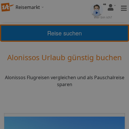
Reisemarkt
Bewertung:
4,41
Wer bin ich?
(
5
)
Bewerten
Reise suchen
Home
Urlaub
Griechenland
Alonissos
Alonissos Urlaub günstig buchen
Alonissos Flugreisen vergleichen und als Pauschalreise
sparen