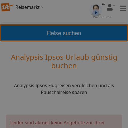
Reisemarkt
Bewertung:
Wer bin ich?
4
(
4
)
Bewerten
Reise suchen
Home
Urlaub
Griechenland
Analypsis Ipsos
Analypsis Ipsos Urlaub günstig
buchen
Analypsis Ipsos Flugreisen vergleichen und als
Pauschalreise sparen
Leider sind aktuell keine Angebote zur Ihrer