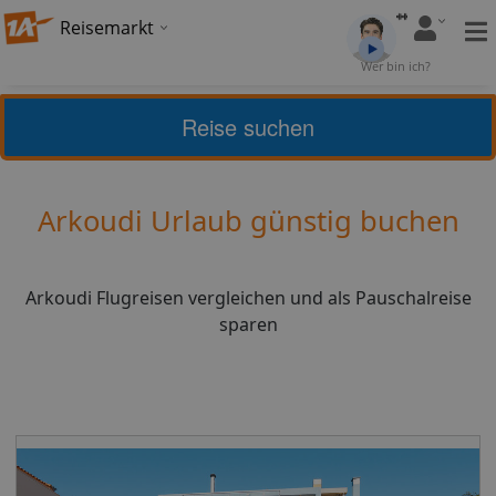
Reisemarkt
Bewertung:
Wer bin ich?
4,8
(
5
)
Bewerten
Reise suchen
Home
Urlaub
Griechenland
Arkoudi
Arkoudi Urlaub günstig buchen
Arkoudi Flugreisen vergleichen und als Pauschalreise
sparen