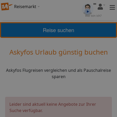
Reisemarkt
Bewertung:
4,34
Wer bin ich?
(
6
)
Bewerten
Reise suchen
Home
Urlaub
Griechenland
Askyfos
Askyfos Urlaub günstig buchen
Askyfos Flugreisen vergleichen und als Pauschalreise
sparen
Leider sind aktuell keine Angebote zur Ihrer
Suche verfügbar.