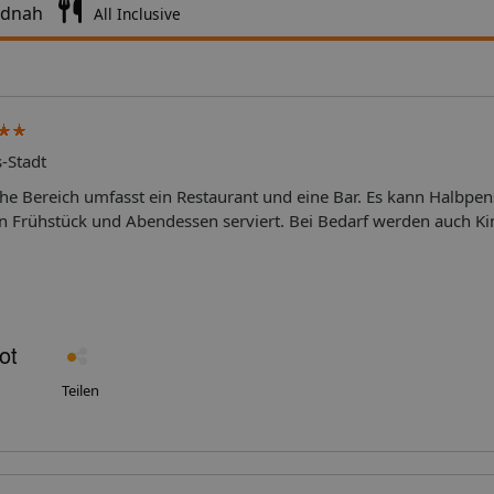
ndnah
All Inclusive
s-Stadt
e Bereich umfasst ein Restaurant und eine Bar. Es kann Halbpen
n Frühstück und Abendessen serviert. Bei Bedarf werden auch 
den Zimmern gibt es eine Klimaanlage und eine Heizung. Die Gäs
er Terrasse genießen. Die Zimmer verfügen über ein Queensizebe
 angefordert werden. Außerdem sind ein Safe, eine Minibar und e
elset ist für den zusätzlichen Komfort der Gäste verfügbar. Darüb
, ein Radio und WiFi (ohne Gebühr) vorhanden. Zu den Vorzügen 
mmer – ausgestattet mit einer Dusche – ist ein Haartrockner vo
ezimmern sorgen Kosmetikartikel. Es sind auch rollstuhlgerech
Teilen
ar. Das Hotel bietet Familien-, Nichtraucher- und Raucherzimmer.
Erfrischung garantiert die Außenpoolanlage. Auf der Sonnenterr
t sich der Urlaub genießen. An der Pool-/Snackbar werden erfri
ng bieten verschiedene Angebote, darunter Radfahren/Mountain