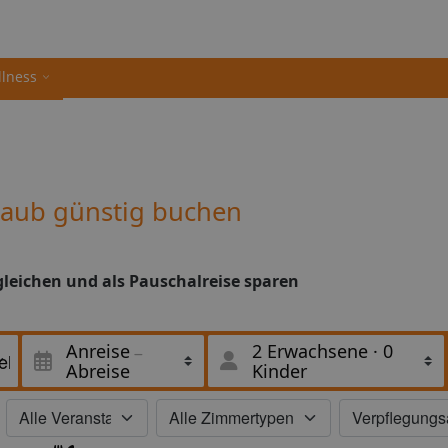
llness
laub günstig buchen
gleichen und als Pauschalreise sparen
Anreise
2 Erwachsene
·
0
Abreise
Kinder