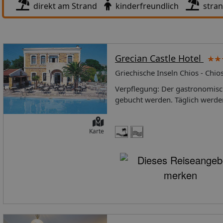
direkt am Strand
kinderfreundlich
stra
Grecian Castle Hotel
Griechische Inseln Chios - Chio
Verpflegung: Der gastronomisch
gebucht werden. Täglich werde
zubereitet. Unterbringung: In 
den Gartenblick von Balkon od
Karte
Sofabett. Zustellbetten können
Schreibtisch verfügbar. Ein Büg
sind ein Telefon, ein TV-Gerät
gehören Hausschuhe. Im Badezi
besonderen Komfort in den Bad
mit barrierefreiem Bad verfügb
Sport/Unterhaltung: Belebende 
Liegestühlen und Schirmen läss
Getränke angeboten. Abwechslu