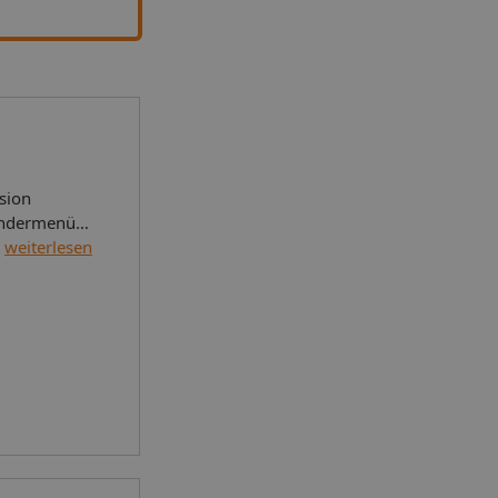
sion
Kindermenüs
te können
weiterlesen
tt und ein
in
er hinaus
der Zimmer
rhanden. Für
te Zimmer
asse mit
schende
biking, ein