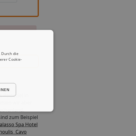
 Durch die
erer Cookie-
HNEN
 Reiseziel in
hlen wir aber
iechenland.
ind zum Beispiel
alasso Spa Hotel
oulis  Cavo