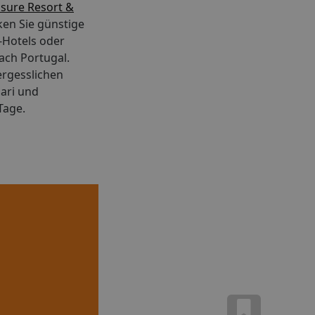
isure Resort &
ken Sie günstige
e-Hotels oder
ach Portugal.
ergesslichen
ari und
Tage.