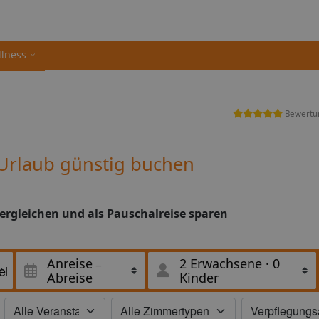
llness
Bewertu
Urlaub günstig buchen
ergleichen und als Pauschalreise sparen
Anreise
2 Erwachsene
·
0
Abreise
Kinder