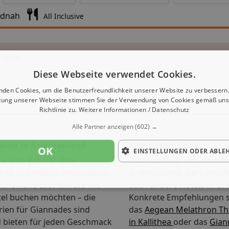
ndnah
All Inclusive
ügbar.
Diese Webseite verwendet Cookies.
nden Cookies, um die Benutzerfreundlichkeit unserer Website zu verbessern.
zung unserer Webseite stimmen Sie der Verwendung von Cookies gemäß uns
Richtlinie zu.
Weitere Informationen / Datenschutz
Alle Partner anzeigen
(602) →
alter in Griechenland
Alternative Tipps
OK
EINSTELLUNGEN ODER ABLE
ür eine Reise in den
Giannades ist ein beliebtes
en Giannades interessieren
Griechenland. Gern empfe
echenland Last-Minute mit
auch andere Hotels in Gr
tel buchen möchten – die
Konkrete Empfehlungen s
ien für Giannades sind
das
Aegean Melathron Th
nd bieten für jeden Geschmack
in Kallithea
oder das
Giann