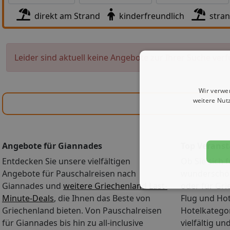
direkt am Strand
kinderfreundlich
stra
Leider sind aktuell keine Angebote zur Ihrer Suche verf
Wir verwe
weitere Nut
Angebote für Giannades
Top Veranst
Entdecken Sie unsere vielfältigen
Ob Sie sich f
Angebote für Pauschalreisen nach
wunderschön
Giannades und
weitere Griechenland Last-
oder für Gri
Minute-Deals
, die Ihnen das Beste von
Flug und Ho
Griechenland bieten. Von Pauschalreisen
Hotelkategor
für Giannades bis hin zu all-inclusive
vielfältig u