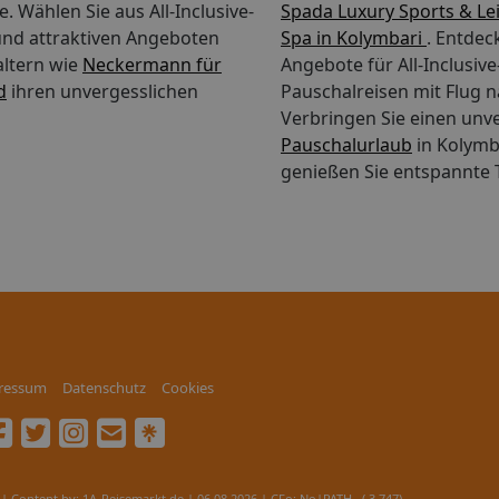
. Wählen Sie aus All-Inclusive-
Spada Luxury Sports & Le
nd attraktiven Angeboten
Spa in Kolymbari
. Entdec
altern wie
Neckermann für
Angebote für All-Inclusiv
d
ihren unvergesslichen
Pauschalreisen mit Flug n
Verbringen Sie einen unv
Pauschalurlaub
in Kolymb
genießen Sie entspannte 
ressum
Datenschutz
Cookies
| Content by: 1A-Reisemarkt.de | 06.08.2026
| CFo: No|PATH ( 3.747)