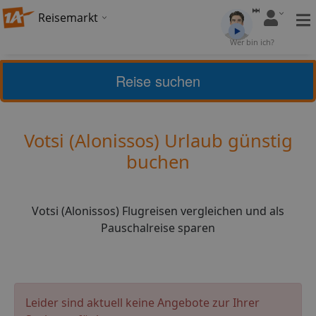
Reisemarkt
Bewertung:
4,43
Wer bin ich?
(
7
)
Bewerten
Reise suchen
Griechische Inseln
Alonissos
Votsi (Alonissos) Urlaub günstig
buchen
Votsi (Alonissos) Flugreisen vergleichen und als
Pauschalreise sparen
Leider sind aktuell keine Angebote zur Ihrer