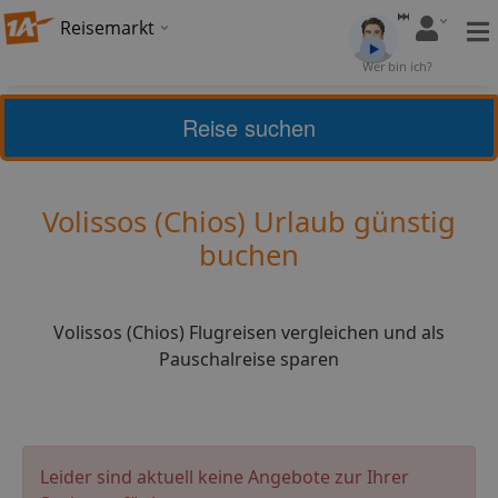
Reisemarkt
Bewertung:
4,41
Wer bin ich?
(
5
)
Bewerten
Reise suchen
Griechische Inseln
Chios
Volissos (Chios) Urlaub günstig
buchen
Volissos (Chios) Flugreisen vergleichen und als
Pauschalreise sparen
Leider sind aktuell keine Angebote zur Ihrer