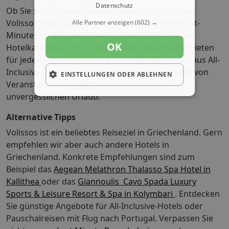
Datenschutz
Ob Sie sich für eine Reise in den wunderschönen
Volissos interessieren oder für Griechenland Last-
Alle Partner anzeigen
(602) →
Minute mit Flug und Hotel buchen möchten – die
OK
Hotelkategorien für Volissos sind vielfältig und bieten
für jeden Geschmack das Passende. Wählen Sie aus All-
Inclusive-Angeboten und attraktiven Angeboten von
EINSTELLUNGEN ODER ABLEHNEN
Veranstaltern wie
Bucher für Chios
ihren
unvergesslichen Urlaub.
Alternative Tipps
Volissos ist ein beliebtes Reiseziel in Griechenland. Gern
empfehlen wir aber auch andere Hotels in
Griechenland. Konkrete Empfehlungen sind zum
Beispiel das
Aegean Melathron Thalasso Spa Hotel in
Kallithea
oder das
Giannoulis  Cavo Spada Luxury
Sports & Leisure Resort & Spa in Kolymbari
. Entdecken
Sie günstige Angebote für All-Inclusive-Hotels oder
Pauschalreisen mit Flug nach Portugal.
Verpassen Sie