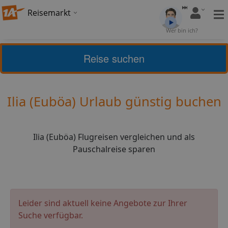
Reisemarkt
Bewertung:
Wer bin ich?
4
(
4
)
Bewerten
Reise suchen
Griechische Inseln
Euböa
Ilia (Euböa) Urlaub günstig buchen
Ilia (Euböa) Flugreisen vergleichen und als
Pauschalreise sparen
Leider sind aktuell keine Angebote zur Ihrer
Suche verfügbar.