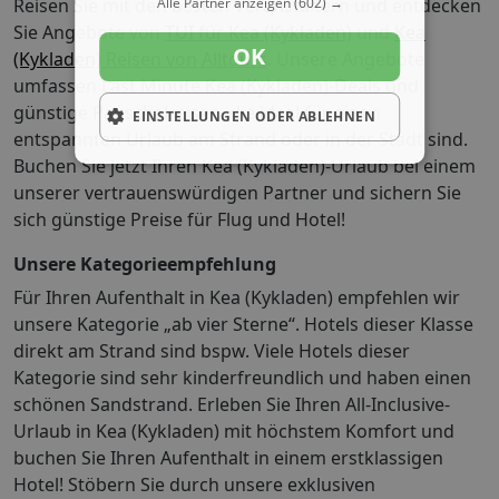
Alle Partner anzeigen
(602) →
Reisen Sie mit den besten Veranstaltern und entdecken
Sie Angebote von
TUI für Kea (Kykladen)
und
Kea
OK
(Kykladen) Reisen von Alltours
. Unsere Angebote
umfassen Last Minute Kea (Kykladen)-Deals und
günstige Pauschalreisen, die ideal für einen
EINSTELLUNGEN ODER ABLEHNEN
entspannten Urlaub am Strand oder in der Stadt sind.
Buchen Sie jetzt Ihren Kea (Kykladen)-Urlaub bei einem
unserer vertrauenswürdigen Partner und sichern Sie
sich günstige Preise für Flug und Hotel!
Unsere Kategorieempfehlung
Für Ihren Aufenthalt in Kea (Kykladen) empfehlen wir
unsere Kategorie „ab vier Sterne“. Hotels dieser Klasse
direkt am Strand sind bspw. Viele Hotels dieser
Kategorie sind sehr kinderfreundlich und haben einen
schönen Sandstrand. Erleben Sie Ihren All-Inclusive-
Urlaub in Kea (Kykladen) mit höchstem Komfort und
buchen Sie Ihren Aufenthalt in einem erstklassigen
Hotel!
Stöbern Sie durch unsere exklusiven