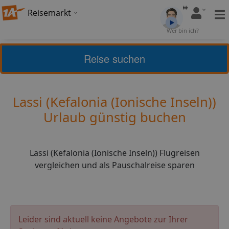
Reisemarkt
Bewertung:
Wer bin ich?
4,5
(
4
)
Bewerten
Reise suchen
Griechische Inseln
Kefalonia (Ionische Inseln)
Lassi (Kefalonia (Ionische Inseln))
Urlaub günstig buchen
Lassi (Kefalonia (Ionische Inseln)) Flugreisen
vergleichen und als Pauschalreise sparen
Leider sind aktuell keine Angebote zur Ihrer