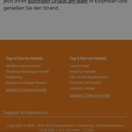
jetzt Ihren
günstigen Urlaub am Meer
in Kolymbari und
genießen Sie den Strand.
Top 4 Sterne Hotels
Top 3 Sterne Hotels
Mediterranee Hotel
Lassi Hotel
Thalassa Boutique Hotel
Hotel Limanaki
Kefalonia
Silo Hotel Apartments
Dionysos Village Resort
Princess Art Hotel
Lorenzo Hotel
weitere 4 Sterne Hotels
weitere 3 Sterne Hotels
Support & Impressum
Copyright © 2000 - 2026 1A-Infosysteme.de | Content by: 1A-Reisemarkt.de |
10.08.2026
| CFo: No|PATH ( 3.335)