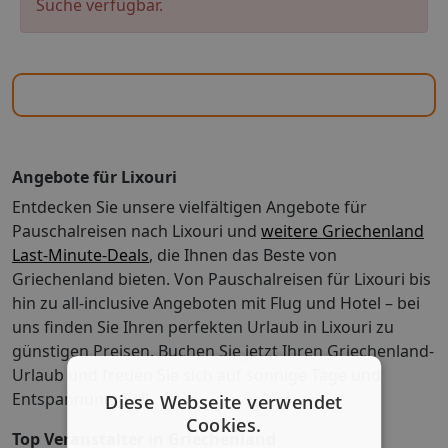
Suche verfügbar.
Angebote für Lixouri
Entdecken Sie unsere vielfältigen Angebote für
Pauschalreisen nach Lixouri und
weitere Griechenland
Last-Minute-Deals
, die Ihnen das Beste von
Griechenland bieten. Von Pauschalreisen für Lixouri bis
hin zu all-inclusive Angeboten mit Flug und Hotel – bei
uns finden Sie Ihren perfekten Urlaub in Lixouri zu
günstigen Preisen. Buchen Sie jetzt Ihren Griechenland-
Urlaub und freuen Sie sich auf sonnige Tage und
Entspannung pur!
Diese Webseite verwendet
Cookies.
Top Veranstalter in Griechenland