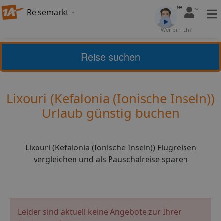
Reisemarkt
Bewertung:
4,25
Wer bin ich?
(
4
)
Bewerten
Reise suchen
Griechische Inseln
Kefalonia (Ionische Inseln)
Lixouri (Kefalonia (Ionische Inseln))
Urlaub günstig buchen
Lixouri (Kefalonia (Ionische Inseln)) Flugreisen
vergleichen und als Pauschalreise sparen
Leider sind aktuell keine Angebote zur Ihrer