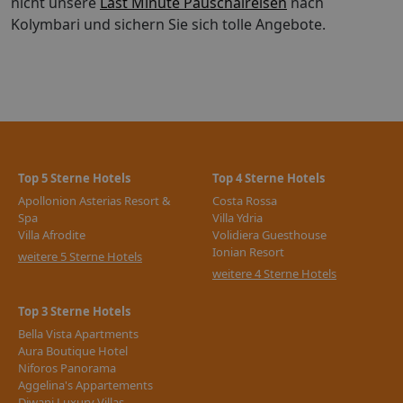
nicht unsere
Last Minute Pauschalreisen
nach
Kolymbari und sichern Sie sich tolle Angebote.
Top 5 Sterne Hotels
Top 4 Sterne Hotels
Apollonion Asterias Resort &
Costa Rossa
Spa
Villa Ydria
Villa Afrodite
Volidiera Guesthouse
Ionian Resort
weitere 5 Sterne Hotels
weitere 4 Sterne Hotels
Top 3 Sterne Hotels
Bella Vista Apartments
Aura Boutique Hotel
Niforos Panorama
Aggelina's Appartements
Diwani Luxury Villas