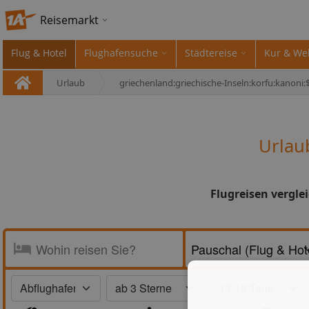
Reisemarkt
Flug & Hotel
Flughafensuche
Städtereise
Kur & We
Urlaub
griechenland:griechische-Inseln:korfu:kanoni:$-
Urlau
Flugreisen vergle