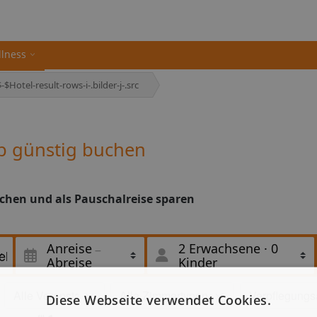
llness
$Hotel-result-rows-i-.bilder-j-.src
b günstig buchen
ichen und als Pauschalreise sparen
Anreise
2 Erwachsene
·
0
Abreise
Kinder
Diese Webseite verwendet Cookies.