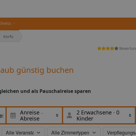
llness
Korfu
Bewertun
laub günstig buchen
gleichen und als Pauschalreise sparen
Anreise
2 Erwachsene
·
0
Abreise
Kinder