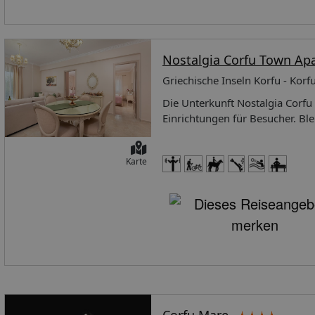
Nostalgia Corfu Town A
Griechische Inseln Korfu - Korf
Die Unterkunft Nostalgia Corfu
Einrichtungen für Besucher. Bl
gesamten Besuchs steht Ihnen 
Rauchen auf dem gesamten Gelä
Karte