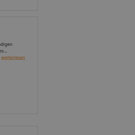
ndigen
es
ist das
weiterlesen