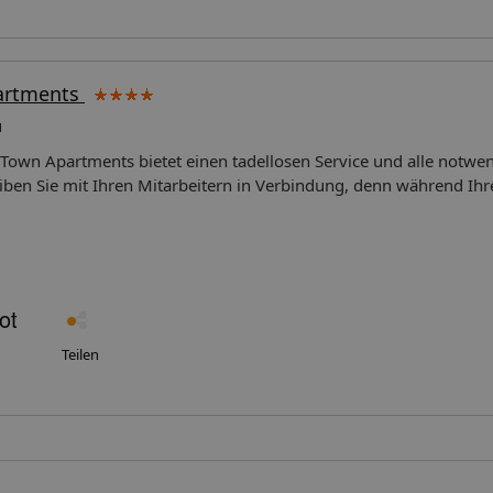
partments
u
 Town Apartments bietet einen tadellosen Service und alle notwe
eiben Sie mit Ihren Mitarbeitern in Verbindung, denn während Ihr
kostenloses WLAN zur Verfügung.Aus gesundheitlichen Gründen 
nde der Unterkunft strengstens verboten.
Teilen