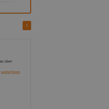
1
as über
ige dieser
weiterlesen