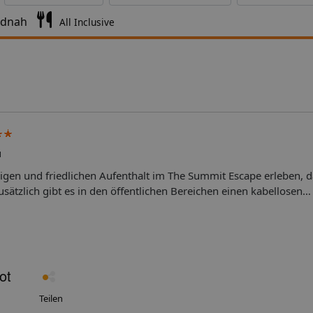
ndnah
All Inclusive
u
gen und friedlichen Aufenthalt im The Summit Escape erleben, d
ätzlich gibt es in den öffentlichen Bereichen einen kabellosen
4h-Rezeption. Es gibt einen Parkplatz. Die Unterkunft kann für ein
bühren erheben.
Teilen