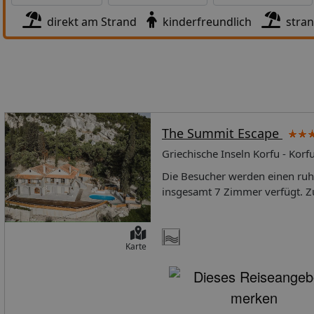
direkt am Strand
kinderfreundlich
stra
The Summit Escape
Griechische Inseln Korfu - Korf
Die Besucher werden einen ruhi
insgesamt 7 Zimmer verfügt. Zus
Internetzugang. Es gibt keine 2
Dienstleistungen eventuell Ge
Karte