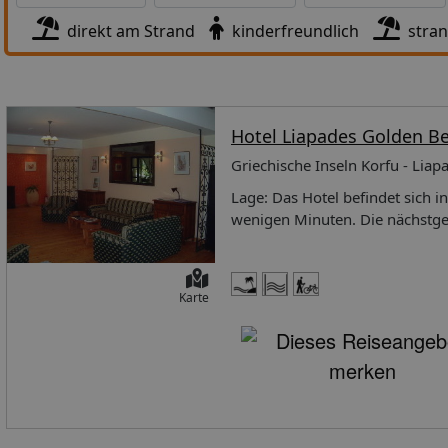
direkt am Strand
kinderfreundlich
stra
Hotel Liapades Golden B
Griechische Inseln Korfu - Liap
Lage: Das Hotel befindet sich i
wenigen Minuten. Die nächstgel
Services: Die insgesamt 40 Zim
zwei Etagen. Das Hotel verfügt
Lounge zu nutzen. Kleine Spei
Karte
Verweilen einlädt. Hotelgäste
(je nach Saison verfügbar): Do
Doppelbett oder zwei Einzelbet
Internetzugang (ggf. gegen Geb
regulierbar.EinzelzimmerDie E
jedoch ggf. etwas kleiner und t
verfügbar): FrühstückDas Frühs