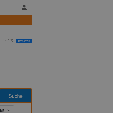
g:
4,67
(
3
)
Bewerten
Suche