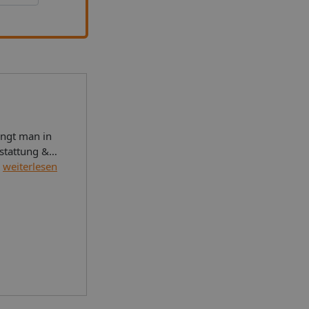
angt man in
stattung &
t jeweils
weiterlesen
eine TV
mütlichen
g. Zimmer
ein
at-TV,
, sind
aison
rühstück an