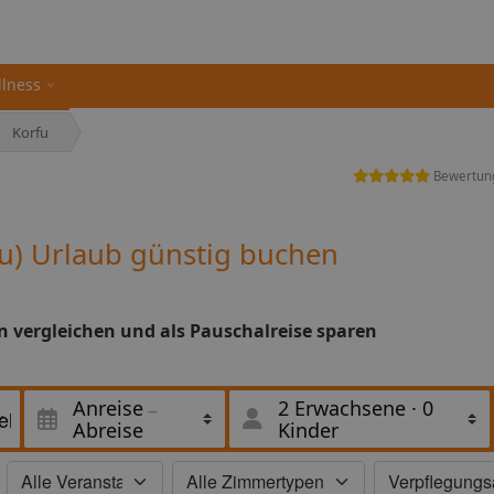
llness
Korfu
Bewertun
fu) Urlaub günstig buchen
en vergleichen und als Pauschalreise sparen
Anreise
2 Erwachsene
·
0
Abreise
Kinder