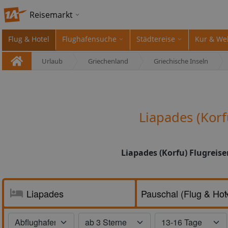
Reisemarkt
Flug & Hotel
Flughafensuche
Städtereise
Kur & We
Urlaub
Griechenland
Griechische Inseln
Liapades (Kor
Liapades (Korfu) Flugreis