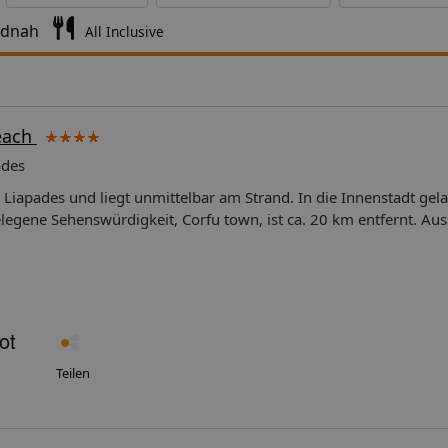
ndnah
All Inclusive
each
ades
n Liapades und liegt unmittelbar am Strand. In die Innenstadt gel
egene Sehenswürdigkeit, Corfu town, ist ca. 20 km entfernt. Aus
mer verteilen sich auf ein Haupthaus sowie ein Nebengebäude mi
 über Safe (gegen Gebühr). Es besteht außerdem die Möglichkeit, 
sen werden in der Snackbar zubereitet, während eine Bar zum ge
n stehen am Pool Sonnenliegen und Sonnenschirme zur Verfügun
ppelzimmerDie funktionell eingerichteten Zimmer verfügen über 
ten, Bad oder Dusche/WC, Föhn, Telefon, Mietsafe, Kühlschrank, S
ühr) sowie Terrasse oder Balkon. Die Klimaanlage ist individuell
Teilen
inzelzimmer entsprechen in ihrer Ausstattung den Doppelzimmern
eilweise mit Einzelbetten ausgestattet. Essen & Trinken (je nach S
tück wird in Buffetform serviert.HalbpensionDie Gäste sich ihr F