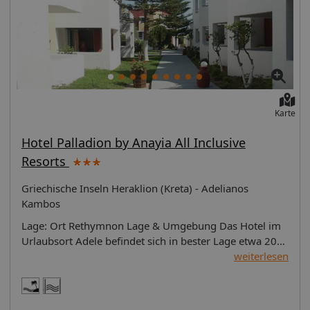
mit Badewanne und Dusche. * Greek night once a week
, whether permitted *Free wifi in reception and beach
bar area not in the rooms
Karte
Hotel Palladion by Anayia All Inclusive
Resorts
Griechische Inseln Heraklion (Kreta) - Adelianos
Kambos
Lage: Ort Rethymnon Lage & Umgebung Das Hotel im
Urlaubsort Adele befindet sich in bester Lage etwa 200
m vom langen Sandstrand entfernt, wo die Gäste baden
weiterlesen
können. Der malerische Ort Rethymno mit
venezianischem Hafen und Burg liegt ganz in der Nähe.
Von dem venezianischen Stadtkern ist das Hotel rund 5