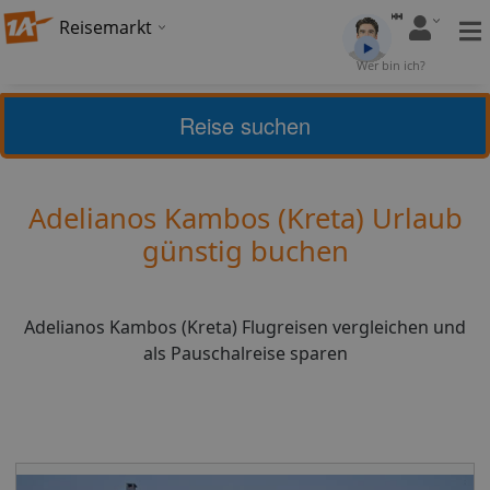
Reisemarkt
Bewertung:
4,67
Wer bin ich?
(
6
)
Bewerten
Reise suchen
Griechische Inseln
Kreta
Adelianos Kambos (Kreta) Urlaub
günstig buchen
Adelianos Kambos (Kreta) Flugreisen vergleichen und
als Pauschalreise sparen