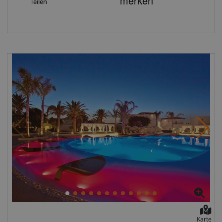
Toyota Aygo, Citroen C1 oder ähnlich Fahrer: 21 Jahre,
Teilen
werden an der Eingangstür der Rezeption in einem
der Fahrer muss mind. 12 Monate den Führerschein
Kuvert hinterlegt. Auf dem Kuvert findet man den
besitzen Information Zusatzfahrer: 1 Zusatzfahrer ist
Gästenamen und die Lage des Zimmers. Ausstatung:
inklusive Tankregelung: Das Auto wird mit vollem Tank
Das Hotel 'Galeana Mare' verfügt über ca. 40 Zimmer.
ausgeliefert und mit leerem Tank zurückgegeben. Die
Ihre Unterkunft der Mittelklasse ist besonders für
Kosten für die erste Tankfüllung sind vor Ort bei
Familien und Paare geeignet. Ausstattung:Das Hotel
Abnahme des Autos zu entrichten.
verfügt über einen Pool (Süsswasserpool, Kinderpool).
Versicherungskonditionen: -Haftpflichtversicherung -
Am Pool sind Badetücher gegen Gebühr , Liegen und
Vollkaskoversicherung ohne Selbstbeteiligung
Sonnenschirme kostenfrei erhältlich. Für Ihr leibliches
ausgenommen Unterboden- und Reifenschäden. Vor
Wohl sorgen ein à la carte-Restaurant sowie eine Snack-
Ort kann gegen eine Gebühr in Höhe von 3 EUR pro Tag
Bar. Die Lobby bietet WLAN gegen Gebühr. Außerdem
plus Taxes 24% eine Unterboden- und
stehen Ihnen ein Aufenthaltsraum, Lesezimmer und
Reifenversicherung abgeschlossen werden. -
Fernsehzimmer zur Verfügung. Für zusätzlichen
Diebstahlversicherung Wichtige Hinweise: •Grundlage
Komfort sorgt ein Wäscheservice. In den Außenanlagen
für den Versicherungsschutz sind die lokalen
befindet sich zudem eine Sonnenterrasse. Zu den
gesetzlichen Bestimmungen und Vertragsbedingungen.
Einkaufsmöglichkeiten gehört ein Minimarkt. Als
•Verkehrsstrafen, Abschleppkosten und Benzin gehen
Zahlungsmittel werden Kreditkarten akzeptiert. Liegen
zu Lasten des Mieters. •Unfälle, Diebstähle und Schäden
und Sonnenschirme sind am Pool kostenfrei und am
durch Vandalismus müssen unverzüglich bei der Polizei
Strand gegen Gebühr verfügbar. Das Hotel verfügt über
und beim Vermieter gemeldet werden •Nicht versichert
einen separaten Kinderpool. Unterkunft: Appartements
und versicherbar sind Schäden durch falsches
Karte