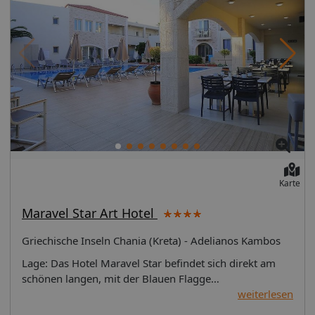
(gegen Gebühr), Minikühlschrank sowie Balkon
ausgestattet und auch mit Poolblick buchbar (DZP).
Verpflegung: All Inclusive beinhaltet Frühstück, Mittag-
und Abendessen in Buffetform, tagsüber Snacks,
nachmittags Kaffee/Tee und Kuchen sowie lokale
alkoholische und nicht alkoholische Getränke von 10:00
bis 22:00 Uhr. Sport/Unterhaltung: Ohne Gebühr:
Tischtennis und Spielezimmer. Gegen Gebühr: Billard
und Massagen (auf Anfrage). Kinder: Kinderclub und
Kinderbecken.
Karte
Maravel Star Art Hotel
Griechische Inseln Chania (Kreta) - Adelianos Kambos
Lage: Das Hotel Maravel Star befindet sich direkt am
schönen langen, mit der Blauen Flagge
ausgezeichneten Sand-/Kiesstrand und ist ca. 8 km vom
weiterlesen
Ortszentrum entfernt. Zahlreiche Einkaufs- und