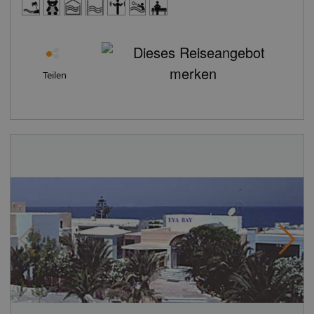
MasterCard, American Express, DinersHaustiere nicht
erlaubtParkmöglichkeiten: Parkplatz (nach
Verfügbarkeit), unbewacht: gegen
GebührBusinesscenterTagungseinrichtungen:
Konferenzräume: 1, klimatisierte Tagungsräume,
Teilen
Tagungsequipment: gegen Gebühr, Coffee Breaks:
gegen GebührGebäudeanzahl: 2, Etagen: 4, Zimmer:
113Landeskategorie: 4 Sterne Ihre Unterkunft bietet
folgende Verpflegungsangebote: All inclusive:
Frühstück, Mittagessen, Abendessen, Snacks,
ausgewählte nicht alkoholische Getränke, ausgewählte
nationale alkoholische Getränke, ausgewählte
internationale alkoholische Getränke, ausgewählte
Tischgetränke zu den Mahlzeiten, Kaffee/Tee am
Nachmittag Beschreibung der Verpflegungsangebote:
Frühstück: BuffetMittagessen: BuffetAbendessen:
BuffetSnacks, bei All Inclusive inklusive Restaurant:
Küche: international, glutenfreie Gerichte: ohne Gebühr,
vegetarische Gerichte: ohne Gebühr, vegane Gerichte:
ohne Gebühr, Buffet, ohne Gebühr, klimatisierbar, mit