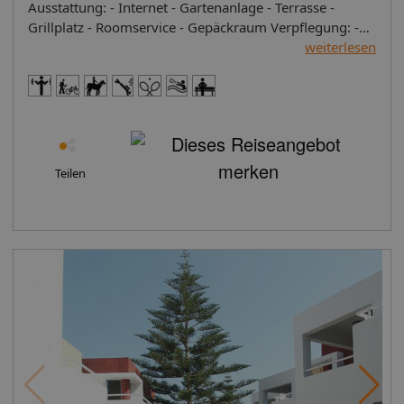
Ausstattung: - Internet - Gartenanlage - Terrasse -
Unterhaltungsangebote: Billard. Unterhaltung für
Grillplatz - Roomservice - Gepäckraum Verpflegung: -
Erwachsene: Erwachsenen-Spieleraum. Zusätzliche
Restaurant Sport: - Tennisplatz - Bowlingbahn - Tauchen
weiterlesen
Informationen: Für bestimmte Einrichtungen oder
- Reiten - Angeln Tipps & Hinweise: - Haustiere erlaubt
Aktivitäten können zusätzliche Gebühren anfallen.
Einige Dienstleistungen hängen von der Jahreszeit und
den lokalen klimatischen Bedingungen ab.
Servicesprachen: Englisch und Deutsch. In diesem Hotel
werden keine Kreditkarten akzeptiert. Standard
Teilen
Familienzimmer: Eingerichtet mit Doppelbett,
Zustellbett, Babybett (kostenlos), Balkon, Safe (geg.
Gebühr), Sat-TV sowie individuell regulierbarer
Klimaanlage (geg. Gebühr). Badezimmer mit
Badewanne und Dusche. Standard Doppelzimmer:
Eingerichtet mit Doppelbett, Babybett (kostenlos),
Balkon, Safe (geg. Gebühr), Sat-TV sowie individuell
regulierbarer Klimaanlage (geg. Gebühr). Badezimmer
mit Badewanne und Dusche. Standard Dreibettzimmer:
Mit Doppelbett, Zustellbett, Babybett (kostenlos),
Balkon, Safe (geg. Gebühr), Sat-TV sowie individuell
regulierbarer Klimaanlage (geg. Gebühr). Badezimmer