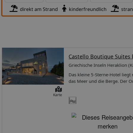
direkt am Strand
kinderfreundlich
stra
Castello Boutique Suites
Griechische Inseln Heraklion (Kr
Das kleine 5-Sterne-Hotel liegt
das Meer und die Berge. Der Or
und Außenbereich, die Küche v
Entspannung für Erwachsene! 
Karte
Heraklion (HER) ca. 40 kmnach 
Einkaufsmöglichkeiten ca. 15
Gebäude mit zahlreichen Stufe
inklusive)Restaurant mit Terras
VeranstaltungenWäsche- und B