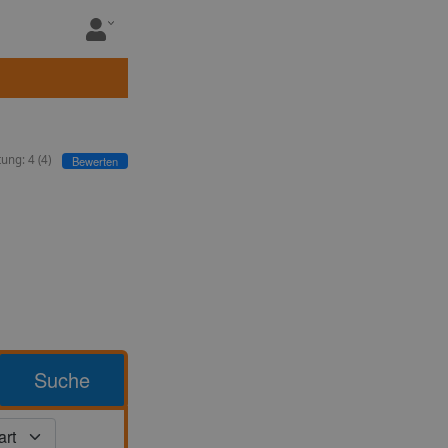
tung:
4
(
4
)
Bewerten
Suche