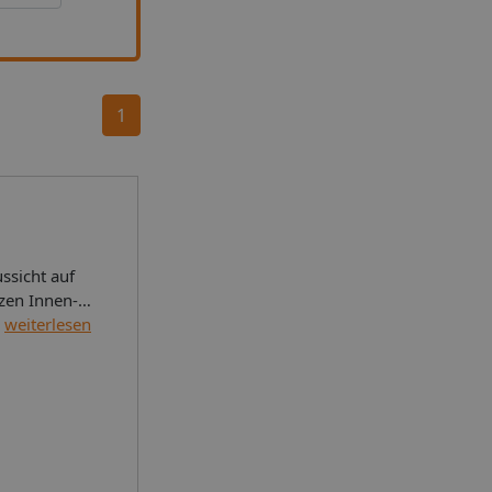
1
ssicht auf
zen Innen-
weiterlesen
Flughafen
bauten
otel
aum für
and oder