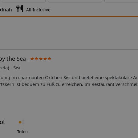
ndnah
All Inclusive
 by the Sea
eta) - Sisi
 ruhig im charmanten Örtchen Sisi und bietet eine spektakuläre Au
tskern ist bequem zu Fuß zu erreichen. Im Restaurant verschmel
erwöhnt sie mit mit lokalen Zutaten und Aromen. Eine Oase der
LAGEam Meer, in Sisizum nächstgelegenen Strand ca. 350 mzum 
Heraklion ca. 42 km, nach Agios Nikolaos ca. 24 kmzu
0 mAUSSTATTUNG34 Suiten in einem terrassenförmig am Hang er
nRezeption (24 Stunden), Lift, WLAN (High Speed, im gesamten H
se (griechische und internationale Küche), BarBusiness-Center, R
ügelservice (gegen Gebühr) STRAND & POOLöffentlicher Sandstr
Teilen