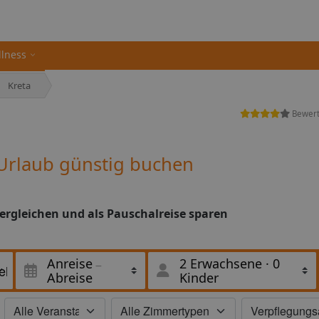
llness
Kreta
Bewer
) Urlaub günstig buchen
 vergleichen und als Pauschalreise sparen
Anreise
2 Erwachsene
·
0
Abreise
Kinder