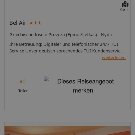
Informationen: 25.07.2017
Karte
Bel Air
Griechische Inseln Preveza (Epiros/Lefkas) - Nydri
Ihre Betreuung: Digitaler und telefonischer 24/7 TUI
Service Unser deutsch sprechendes TUI Kundenservice
Team steht Ihnen 24 Stunden, 7 Tage die Woche digital
weiterlesen
über die Chatfunktion der myTui App, telefonisch und
per SMS zur Verfügung. Lage: Ort Nidri Das bietet Ihre
Unterkunft: Landeskategorie: keine
Sterneklassifizierung So wohnen Sie: Abweichende
Zimmercodierungen zu tagesaktuellen Preisen buchbar.
Teilen
Ihre Vorteile: Bitte beachten Sie! Bei einer Paketreise
mit internationalem Flug ist das Zug zum Flug Ticket für
Abflughäfen in Deutschland (und dem EuroAirport
Basel) kostenfrei zubuchbar. Das Zug zum Flug Ticket
gilt nicht bei: Buchung einer reinen Flugleistung,
Buchung einer Hotelleistung ohne Flug, Buchung von