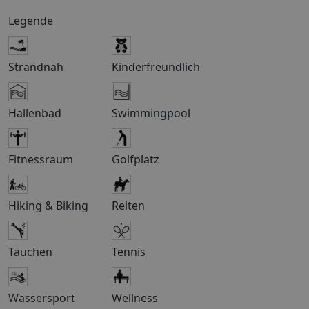
Touristensteuer erhoben. Die Abgabe wird von den
Legende
Hoteliers bei der Ankunft oder Abreise der Gäste in
Rechnung gestellt. Die Touristensteuer bemisst sich je
nach Klassifizierung (Landeskategorie) des Hotels. Für
Strandnah
Kinderfreundlich
1* und 2* Hotels /Unterkünfte beträgt die Steuer pro
Zimmer und pro Nacht ca. 0,50 EUR. Für 3* Hotels
/Unterkünfte beträgt die Steuer pro Zimmer und pro
Hallenbad
Swimmingpool
Nacht ca. 1,50 EUR. Für 4* Hotels /Unterkünfte beträgt
die Steuer pro Zimmer und pro Nacht ca. 3 EUR. Für 5*
Hotels /Unterkünfte beträgt die Steuer pro Zimmer und
Fitnessraum
Golfplatz
pro Nacht ca. 4 EUR. Einreisebestimmungen,
Informationen und Formblätter nach EU-
Pauschalreiserichtlinie: https://www.medina-
Hiking & Biking
Reiten
reisen.de/Home/Pauschalreiserichtlinie Dieses Haus ist
für Personen mit eingeschränkter Mobilität
grundsätzlich nicht geeignet. Ob es dennoch Ihren
Tauchen
Tennis
individuellen Bedürfnissen entspricht, erfragen Sie bitte
bei Ihrem Reisebüro. (Alle Angaben mit Stand bei
Veröffentlichung; Änderungen vorbehalten.)
Wassersport
Wellness