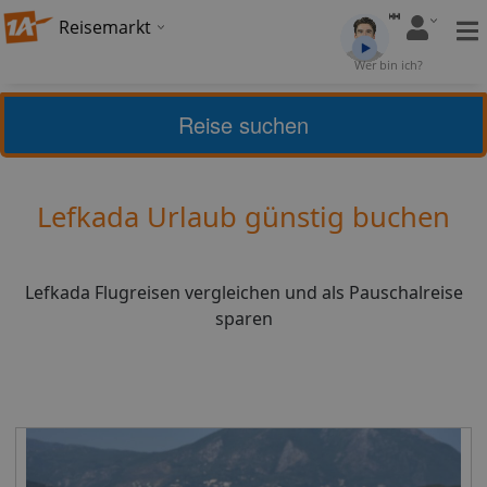
Reisemarkt
Bewertung:
4,72
Wer bin ich?
(
7
)
Bewerten
Reise suchen
Home
Urlaub
Griechenland
Lefkada
Lefkada Urlaub günstig buchen
Lefkada Flugreisen vergleichen und als Pauschalreise
sparen