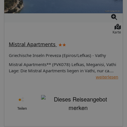
wird ein nahrhaftes Frühstück serviert. Kreditkarten:
Folgende Kreditkarten werden akzeptiert: American
Express, Visa und MasterCard.
Karte
Mistral Apartments
Griechische Inseln Preveza (Epiros/Lefkas) - Vathy
Mistral Apartments** (PVK078) Lefkas, Meganisi, Vathi
Lage: Die Mistral Apartments liegen in Vathi, nur ca.
30m vom Strand entfernt. Ausstattung: Das Hotel
weiterlesen
verfügt über einen schönen Garten mit Stühlen und
Sonnenschirmen. Außerdem gibt es einen Grill, den
man nutzen kann. Unterbringung: Jedes Zimmer (ca.
30m²) ist ausgestattet mit Klimaanlage, Kühlschrank,
TV, Föhn, Telefon und Internetverbindung. Verpflegung:
Teilen
Frühstück. Hinweise: Touristensteuer Für Griechenland
wird ab dem 01.01.2018 nach einem aktuellen
Beschluss der griechischen Regierung eine