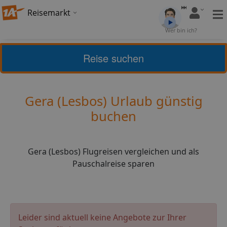
Reisemarkt
Bewertung:
Wer bin ich?
4,2
(
5
)
Bewerten
Reise suchen
Griechische Inseln
Lesbos
Gera (Lesbos) Urlaub günstig
buchen
Gera (Lesbos) Flugreisen vergleichen und als
Pauschalreise sparen
Leider sind aktuell keine Angebote zur Ihrer