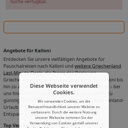
Suche verfügbar.
Angebote für Kalloni
Entdecken Sie unsere vielfältigen Angebote für
Pauschalreisen nach Kalloni und
weitere Griechenland
Last-Minute-Deals
, die Ihnen das Beste von
Griechenland bieten. Von Pauschalreisen für Kalloni bis
Diese Webseite verwendet
hin zu all-inclusive Angeboten mit Flug und Hotel – bei
Cookies.
uns finden Sie Ihren perfekten Urlaub in Kalloni zu
günstigen Preisen. Buchen Sie jetzt Ihren Griechenland-
Wir verwenden Cookies, um die
Urlaub und freuen Sie sich auf sonnige Tage und
Benutzerfreundlichkeit unserer Website zu
verbessern. Durch die weitere Nutzung
Entspannung pur!
unserer Webseite stimmen Sie der
Verwendung von Cookies gemäß unserer
Top Veranstalter in Griechenland