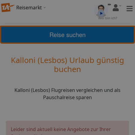
Reisemarkt
Bewertung:
4,29
Wer bin ich?
(
7
)
Bewerten
Reise suchen
Griechische Inseln
Lesbos
Kalloni (Lesbos) Urlaub günstig
buchen
Kalloni (Lesbos) Flugreisen vergleichen und als
Pauschalreise sparen
Leider sind aktuell keine Angebote zur Ihrer