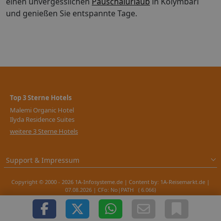
einen unvergesslichen
Pauschalurlaub
in Kolymbari
und genießen Sie entspannte Tage.
Top 3 Sterne Hotels
Malemi Organic Hotel
Ilyda Residence Suites
weitere 3 Sterne Hotels
Support & Impressum
Copyright © 2000 - 2026 1A-Infosysteme.de | Content by: 1A-Reisemarkt.de |
07.08.2026
| CFo: No|PATH ( 6.066)