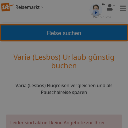
Reisemarkt
Bewertung:
4,58
Wer bin ich?
(
7
)
Bewerten
Reise suchen
Griechische Inseln
Lesbos
Varia (Lesbos) Urlaub günstig
buchen
Varia (Lesbos) Flugreisen vergleichen und als
Pauschalreise sparen
Leider sind aktuell keine Angebote zur Ihrer