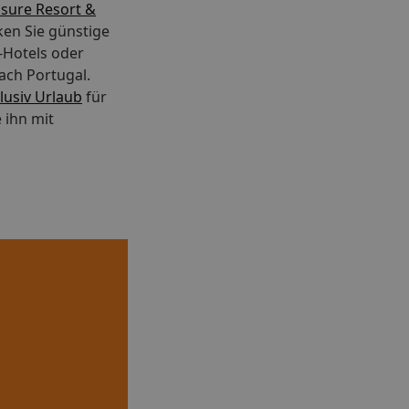
isure Resort &
ken Sie günstige
e-Hotels oder
ach Portugal.
klusiv Urlaub
für
 ihn mit