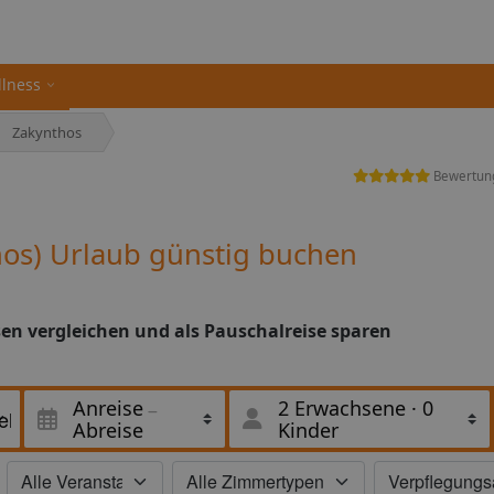
llness
Zakynthos
Bewertun
hos) Urlaub günstig buchen
sen vergleichen und als Pauschalreise sparen
Anreise
2 Erwachsene
·
0
Abreise
Kinder