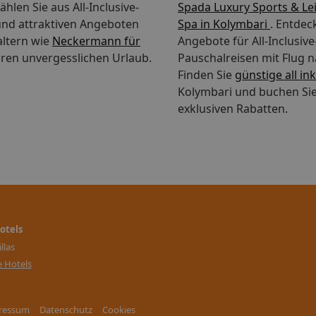
hlen Sie aus All-Inclusive-
Spada Luxury Sports & Le
nd attraktiven Angeboten
Spa in Kolymbari
. Entdec
altern wie
Neckermann für
Angebote für All-Inclusiv
ren unvergesslichen Urlaub.
Pauschalreisen mit Flug n
Finden Sie
günstige all in
Kolymbari und buchen Sie
exklusiven Rabatten.
otels
llas
e Hotels
ressum
Datenschutz
Cookies