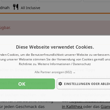
ndnah
All Inclusive
ügbar.
Diese Webseite verwendet Cookies.
nden Cookies, um die Benutzerfreundlichkeit unserer Website zu verbessern.
zung unserer Webseite stimmen Sie der Verwendung von Cookies gemäß uns
Richtlinie zu.
Weitere Informationen / Datenschutz
alter in Griechenland
Alternative Tipps
Alle Partner anzeigen
(602) →
ür eine Reise in den
Psarou ist ein beliebtes Re
OK
en Psarou interessieren
Griechenland. Gern empfe
EINSTELLUNGEN ODER ABLE
echenland Last-Minute mit
auch andere Hotels in Gr
tel buchen möchten – die
Konkrete Empfehlungen s
ien für Psarou sind vielfältig
das
Aegean Melathron Th
für jeden Geschmack das
in Kallithea
oder das
Giann