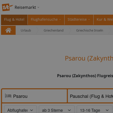
Reisemarkt
Flug & Hotel
Flughafensuche
Städtereise
Kur & We
Urlaub
Griechenland
Griechische Inseln
Psarou (Zakynt
Psarou (Zakynthos) Flugrei