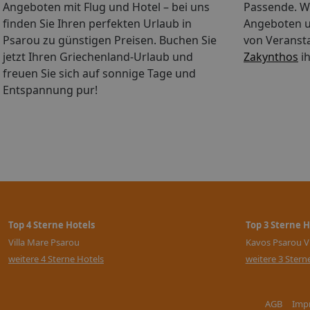
Angeboten mit Flug und Hotel – bei uns
Passende. Wä
finden Sie Ihren perfekten Urlaub in
Angeboten u
Psarou zu günstigen Preisen. Buchen Sie
von Veranst
jetzt Ihren Griechenland-Urlaub und
Zakynthos
ih
freuen Sie sich auf sonnige Tage und
Entspannung pur!
Top 4 Sterne Hotels
Top 3 Sterne H
Villa Mare Psarou
Kavos Psarou Vi
weitere 4 Sterne Hotels
weitere 3 Stern
AGB
Imp