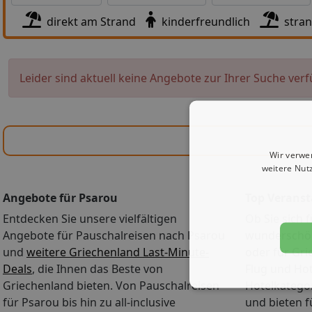
direkt am Strand
kinderfreundlich
stra
Leider sind aktuell keine Angebote zur Ihrer Suche verf
Wir verwe
weitere Nut
Angebote für Psarou
Top Veranst
Entdecken Sie unsere vielfältigen
Ob Sie sich f
Angebote für Pauschalreisen nach Psarou
wunderschön
und
weitere Griechenland Last-Minute-
oder für Gri
Deals
, die Ihnen das Beste von
Flug und Ho
Griechenland bieten. Von Pauschalreisen
Hotelkategor
für Psarou bis hin zu all-inclusive
und bieten 