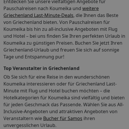
Entdecken Sie unsere vielfältigen Angebote für
Die Kontaktinformationen finden Sie auf Ihrer
Buchungsbestätigung. Gebühren Das Hotel erhebt
Pauschalreisen nach Koumeika und
weitere
beim Check-in/Check-out bzw. wenn die entsprechende
Griechenland Last-Minute-Deals
, die Ihnen das Beste
Leistung in Anspruch genommen wird, folgende
von Griechenland bieten. Von Pauschalreisen für
Gebühren und Kautionen: Gebühr für die Benutzung
Koumeika bis hin zu all-inclusive Angeboten mit Flug
der Klimaanlage: 5 EUR pro Tag Die oben aufgeführte
und Hotel – bei uns finden Sie Ihren perfekten Urlaub in
Liste enthält vielleicht nicht alle Informationen.
Koumeika zu günstigen Preisen. Buchen Sie jetzt Ihren
Gebühren und Kautionen enthalten eventuell keine
Griechenland-Urlaub und freuen Sie sich auf sonnige
Steuern und können sich ändern. Obligatorische
Tage und Entspannung pur!
Gebühren und Steuern Die folgenden Gebühren sind
direkt in der Unterkunft zu bezahlen: Tourismusgebühr:
Top Veranstalter in Griechenland
1.50 EUR pro Unterkunft, pro Nacht Diese Liste enthält
Ob Sie sich für eine Reise in den wunderschönen
alle Gebühren, die uns vom Hotel mitgeteilt wurden.
Koumeika interessieren oder für Griechenland Last-
Die erhobenen Gebühren können sich allerdings je
nach Buchungszeitraum und Zimmerart ändern.
Minute mit Flug und Hotel buchen möchten – die
Gebühren: Das Hotel erhebt beim Check-in/Check-out
Hotelkategorien für Koumeika sind vielfältig und bieten
bzw. wenn die entsprechende Leistung in Anspruch
für jeden Geschmack das Passende. Wählen Sie aus All-
genommen wird, folgende Gebühren und Kautionen:
Inclusive-Angeboten und attraktiven Angeboten von
Gebühr für die Benutzung der Klimaanlage: 5 EUR pro
Veranstaltern wie
Bucher für Samos
ihren
Tag Die oben aufgeführte Liste enthält vielleicht nicht
unvergesslichen Urlaub.
alle Informationen. Gebühren und Kautionen enthalten