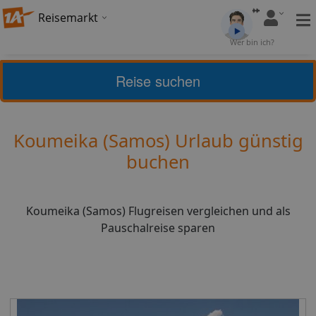
Reisemarkt
Bewertung:
Wer bin ich?
4,5
(
6
)
Bewerten
Reise suchen
Griechische Inseln
Samos
Koumeika (Samos) Urlaub günstig
buchen
Koumeika (Samos) Flugreisen vergleichen und als
Pauschalreise sparen