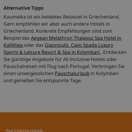
eventuell keine Steuern und können sich ändern.
Alternative Tipps
Plichtgebühren: Die folgenden Gebühren sind direkt in
Koumeika ist ein beliebtes Reiseziel in Griechenland.
der Unterkunft zu bezahlen: Tourismusgebühr: 1.50
Gern empfehlen wir aber auch andere Hotels in
EUR pro Unterkunft, pro Nacht Diese Liste enthält alle
Griechenland. Konkrete Empfehlungen sind zum
Gebühren, die uns vom Hotel mitgeteilt wurden. Die
Beispiel das
erhobenen Gebühren können sich allerdings je nach
Aegean Melathron Thalasso Spa Hotel in
Buchungszeitraum und Zimmerart ändern.
Kallithea
oder das
Giannoulis  Cavo Spada Luxury
Hoteleinrichtungen: Freuen Sie sich in Ihrer Freizeit auf
Sports & Leisure Resort & Spa in Kolymbari
. Entdecken
Außenpool und WLAN-Internetzugang (kostenlos).
Sie günstige Angebote für All-Inclusive-Hotels oder
Einrichtungen für Geschäftsreisende: Vor Ort gibt es
Pauschalreisen mit Flug nach Portugal.
Verbringen Sie
Folgendes: Parken ohne Service (kostenlos).
einen unvergesslichen
Pauschalurlaub
in Kolymbari
Umgebung: Mandilada Villas in Samos ermöglicht es,
und genießen Sie entspannte Tage.
Strand von Balos einfach zu erreichen. Dieses
Apartment liegt nur einige Kilometer von Kloster von
Megalis Panagias und Wasserfälle von Potami entfernt.
Fühlen Sie sich in einem der 10 klimatisierten Zimmer,
die Kochnischen bieten, wie zu Hause. Die Zimmer
haben eigene Balkone. Zur Austattung gehören
Kühlschränke und Kaffee-/Teekocher; die Zimmer
werden täglich sauber gemacht. Bettenwechsel:
Top 3 Sterne Hotels