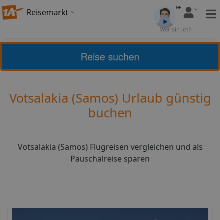
Reisemarkt
Bewertung:
Wer bin ich?
3,6
(
5
)
Bewerten
Reise suchen
Griechische Inseln
Samos
Votsalakia (Samos) Urlaub günstig
buchen
Votsalakia (Samos) Flugreisen vergleichen und als
Pauschalreise sparen