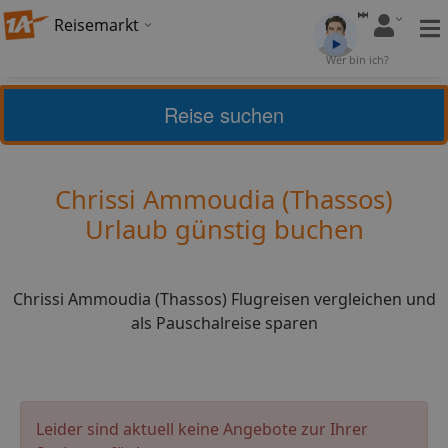
Reisemarkt
Bewertung:
4,41
Wer bin ich?
(
5
)
Bewerten
Reise suchen
Griechische Inseln
Thassos
Chrissi Ammoudia (Thassos)
Urlaub günstig buchen
Chrissi Ammoudia (Thassos) Flugreisen vergleichen und
als Pauschalreise sparen
Leider sind aktuell keine Angebote zur Ihrer