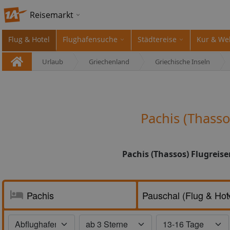
Reisemarkt
Flug & Hotel
Flughafensuche
Städtereise
Kur & We
Urlaub
Griechenland
Griechische Inseln
Pachis (Thass
Pachis (Thassos) Flugreis