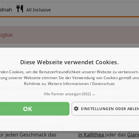
ndnah
All Inclusive
ügbar.
Diese Webseite verwendet Cookies.
nden Cookies, um die Benutzerfreundlichkeit unserer Website zu verbessern.
zung unserer Webseite stimmen Sie der Verwendung von Cookies gemäß uns
Richtlinie zu.
Weitere Informationen / Datenschutz
alter in Griechenland
Alternative Tipps
Alle Partner anzeigen
(602) →
ür eine Reise in den
Pachis ist ein beliebtes Rei
en Pachis interessieren oder
Griechenland. Gern empfe
OK
EINSTELLUNGEN ODER ABLE
land Last-Minute mit Flug und
auch andere Hotels in Gr
n möchten – die
Konkrete Empfehlungen s
en für Pachis sind vielfältig
das
Aegean Melathron Th
für jeden Geschmack das
in Kallithea
oder das
Giann