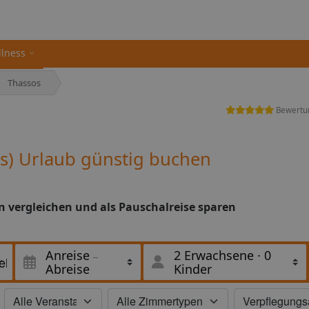
llness
Thassos
Bewertu
os) Urlaub günstig buchen
en vergleichen und als Pauschalreise sparen
Anreise
2 Erwachsene
·
0
Abreise
Kinder