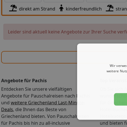
direkt am Strand
kinderfreundlich
stra
Leider sind aktuell keine Angebote zur Ihrer Suche verf
Wir verwe
weitere Nut
Angebote für Pachis
Top Veranst
Entdecken Sie unsere vielfältigen
Ob Sie sich f
Angebote für Pauschalreisen nach Pachis
wunderschön
und
weitere Griechenland Last-Minute-
für Griechen
Deals
, die Ihnen das Beste von
Hotel buche
Griechenland bieten. Von Pauschalreisen
Hotelkategori
für Pachis bis hin zu all-inclusive
und bieten 