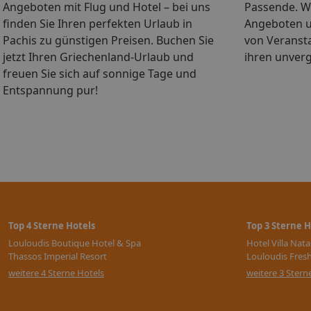
Angeboten mit Flug und Hotel – bei uns
Passende. Wä
finden Sie Ihren perfekten Urlaub in
Angeboten u
Pachis zu günstigen Preisen. Buchen Sie
von Veranst
jetzt Ihren Griechenland-Urlaub und
ihren unverg
freuen Sie sich auf sonnige Tage und
Entspannung pur!
Top 4 Sterne Hotels
Top 3 Sterne H
Louloudis Boutique Hotel & Spa
Hotel Villa Nat
Thassos Imperial Resort
Louloudis Fres
weitere 4 Sterne Hotels
weitere 3 Stern