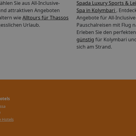
hlen Sie aus All-Inclusive-
Spada Luxury Sports & Le
nd attraktiven Angeboten
Spa in Kolymbari
. Entdec
altern wie
Alltours für Thassos
Angebote für All-Inclusiv
esslichen Urlaub.
Pauschalreisen mit Flug n
Erleben Sie den perfekte
günstig
für Kolymbari un
sich am Strand.
otels
assa
h
e Hotels