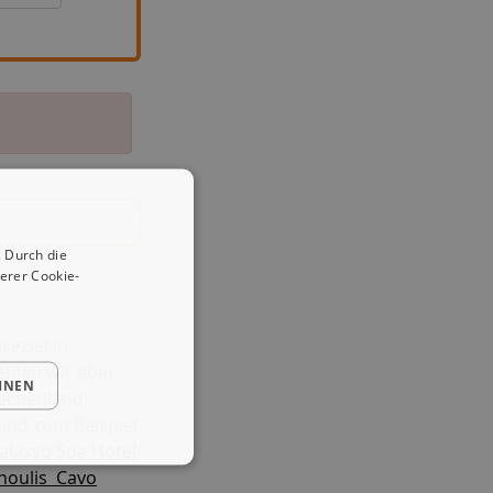
 Durch die
erer Cookie-
seziel in
hlen wir aber
HNEN
iechenland.
ind zum Beispiel
alasso Spa Hotel
oulis  Cavo